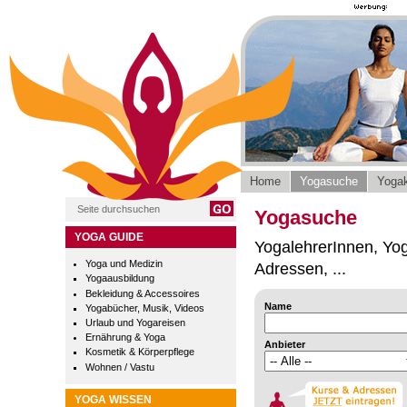
Home
Yogasuche
Yogak
Yogasuche
YOGA GUIDE
YogalehrerInnen, Yog
Yoga und Medizin
Adressen, ...
Yogaausbildung
Bekleidung & Accessoires
Name
Yogabücher, Musik, Videos
Urlaub und Yogareisen
Ernährung & Yoga
Anbieter
Kosmetik & Körperpflege
Wohnen / Vastu
YOGA WISSEN