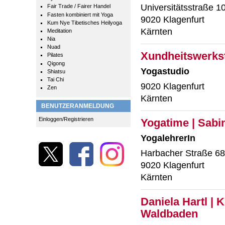
Universitätsstraße 1
Fair Trade / Fairer Handel
Fasten kombiniert mit Yoga
9020 Klagenfurt
Kum Nye Tibetisches Heilyoga
Kärnten
Meditation
Nia
Nuad
Xundheitswerkst
Pilates
Qigong
Yogastudio
Shiatsu
Tai Chi
9020 Klagenfurt
Zen
Kärnten
BENUTZERANMELDUNG
Einloggen/Registrieren
Yogatime | Sabi
YogalehrerIn
Harbacher Straße 68
9020 Klagenfurt
Kärnten
Daniela Hartl | K
Waldbaden