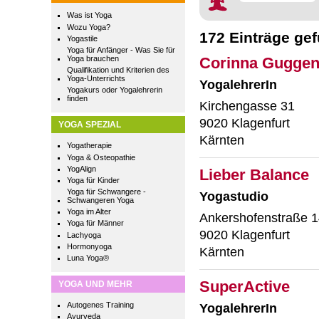
Was ist Yoga
Wozu Yoga?
172 Einträge ge
Yogastile
Yoga für Anfänger - Was Sie für
Yoga brauchen
Corinna Guggen
Qualifikation und Kriterien des
Yoga-Unterrichts
YogalehrerIn
Yogakurs oder Yogalehrerin
finden
Kirchengasse 31
9020 Klagenfurt
YOGA SPEZIAL
Kärnten
Yogatherapie
Yoga & Osteopathie
YogAlign
Lieber Balance
Yoga für Kinder
Yoga für Schwangere -
Yogastudio
Schwangeren Yoga
Yoga im Alter
Ankershofenstraße 
Yoga für Männer
9020 Klagenfurt
Lachyoga
Hormonyoga
Kärnten
Luna Yoga®
SuperActive
YOGA UND MEHR
Autogenes Training
YogalehrerIn
Ayurveda