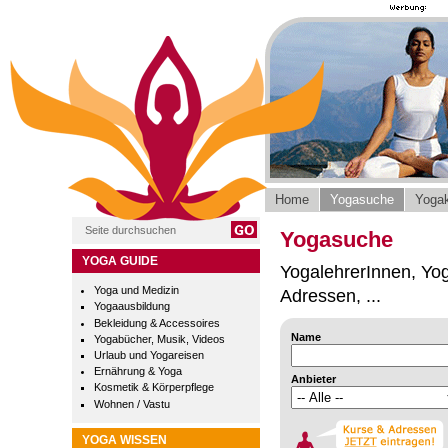
Home
Yogasuche
Yogak
Yogasuche
YOGA GUIDE
YogalehrerInnen, Yog
Yoga und Medizin
Adressen, ...
Yogaausbildung
Bekleidung & Accessoires
Name
Yogabücher, Musik, Videos
Urlaub und Yogareisen
Ernährung & Yoga
Anbieter
Kosmetik & Körperpflege
Wohnen / Vastu
YOGA WISSEN