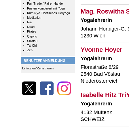
Fair Trade / Fairer Handel
Fasten kombiniert mit Yoga
Mag. Roswitha 
Kum Nye Tibetisches Heilyoga
Meditation
YogalehrerIn
Nia
Nuad
Johann Hörbiger-G. 
Pilates
1230 Wien
Qigong
Shiatsu
Tai Chi
Yvonne Hoyer
Zen
YogalehrerIn
BENUTZERANMELDUNG
Florastraße 8/29
Einloggen/Registrieren
2540 Bad Vöslau
Niederösterreich
Isabelle Hitz Tr
YogalehrerIn
4132 Muttenz
SCHWEIZ