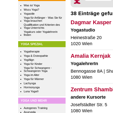
Was ist Yoga
Wozu Yoga?
38 Einträge gef
Yogastile
Yoga für Anfänger - Was Sie für
Yoga brauchen
Dagmar Kasper
Qualifikation und Kriterien des
Yoga-Unterrichts
Yogastudio
Yogakurs oder Yogalehrerin
finden
Heinestraße 20
1020 Wien
YOGA SPEZIAL
Yogatherapie
Amalia Kernjak
Yoga & Osteopathie
YogAlign
YogalehrerIn
Yoga für Kinder
Yoga für Schwangere -
Bennogasse 8A | Sh
Schwangeren Yoga
Yoga im Alter
1080 Wien
Yoga für Männer
Lachyoga
Hormonyoga
Zentrum Shamb
Luna Yoga®
andere Kursorte
YOGA UND MEHR
Josefstädter Str. 5
Autogenes Training
1080 Wien
Ayurveda