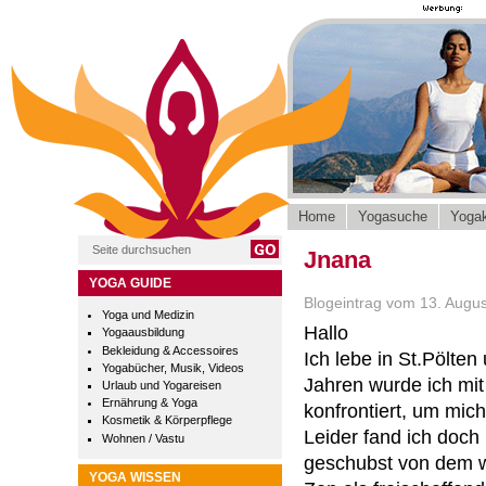
Home
Yogasuche
Yogak
Jnana
YOGA GUIDE
Blogeintrag vom 13. Augu
Yoga und Medizin
Hallo
Yogaausbildung
Bekleidung & Accessoires
Ich lebe in St.Pölten
Yogabücher, Musik, Videos
Jahren wurde ich mi
Urlaub und Yogareisen
Ernährung & Yoga
konfrontiert, um mich
Kosmetik & Körperpflege
Leider fand ich doch 
Wohnen / Vastu
geschubst von dem w
YOGA WISSEN