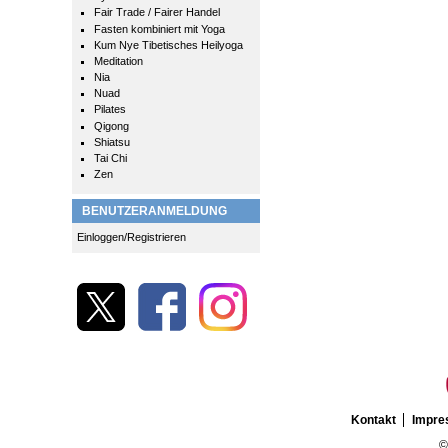
Fair Trade / Fairer Handel
Fasten kombiniert mit Yoga
Kum Nye Tibetisches Heilyoga
Meditation
Nia
Nuad
Pilates
Qigong
Shiatsu
Tai Chi
Zen
BENUTZERANMELDUNG
Einloggen/Registrieren
Kontakt
Impr
©