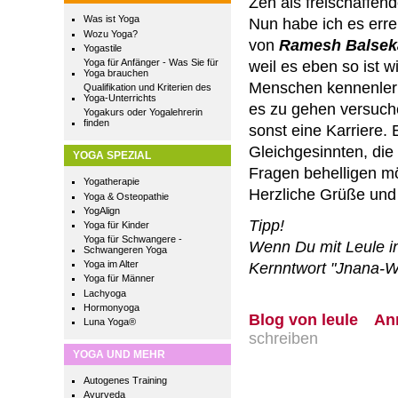
Zen als freischaffen
Was ist Yoga
Nun habe ich es erre
Wozu Yoga?
von
Ramesh Balsek
Yogastile
Yoga für Anfänger - Was Sie für
weil es eben so ist w
Yoga brauchen
Menschen kennenlern
Qualifikation und Kriterien des
Yoga-Unterrichts
es zu gehen versuche
Yogakurs oder Yogalehrerin
finden
sonst eine Karriere. 
Gleichgesinnten, die
YOGA SPEZIAL
Fragen behelligen m
Yogatherapie
Herzliche Grüße und
Yoga & Osteopathie
YogAlign
Tipp!
Yoga für Kinder
Yoga für Schwangere -
Wenn Du mit Leule in
Schwangeren Yoga
Yoga im Alter
Kernntwort "Jnana-
Yoga für Männer
Lachyoga
Hormonyoga
Blog von leule
An
Luna Yoga®
schreiben
YOGA UND MEHR
Autogenes Training
Ayurveda