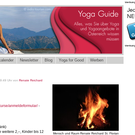
alender
Newsletter
Blog
Yoga for Good
Werben
09:49 Uhr von
Renate Reichard
kurse/anmeldeformular/
-
ränk)
e weitere 2,–, Kinder bis 12
Mensch und Raum Renate Reichard St. Florian