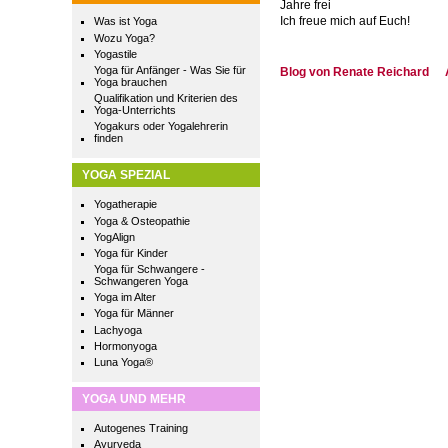
Jahre frei
Ich freue mich auf Euch!
Was ist Yoga
Wozu Yoga?
Yogastile
Yoga für Anfänger - Was Sie für
Blog von Renate Reichard
Yoga brauchen
Qualifikation und Kriterien des
Yoga-Unterrichts
Yogakurs oder Yogalehrerin
finden
YOGA SPEZIAL
Yogatherapie
Yoga & Osteopathie
YogAlign
Yoga für Kinder
Yoga für Schwangere -
Schwangeren Yoga
Yoga im Alter
Yoga für Männer
Lachyoga
Hormonyoga
Luna Yoga®
YOGA UND MEHR
Autogenes Training
Ayurveda