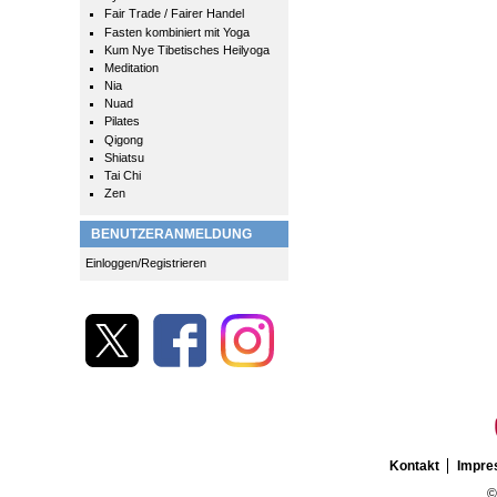
Fair Trade / Fairer Handel
Fasten kombiniert mit Yoga
Kum Nye Tibetisches Heilyoga
Meditation
Nia
Nuad
Pilates
Qigong
Shiatsu
Tai Chi
Zen
BENUTZERANMELDUNG
Einloggen/Registrieren
Kontakt
Impr
©