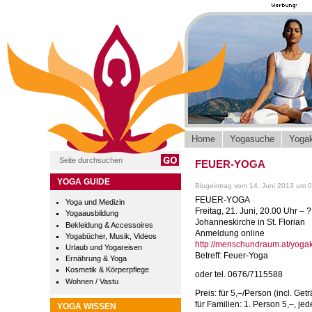
Home
Yogasuche
Yogak
FEUER-YOGA
YOGA GUIDE
Blogeintrag vom 14. Juni 2013 um 
FEUER-YOGA
Yoga und Medizin
Freitag, 21. Juni, 20.00 Uhr – ?
Yogaausbildung
Johanneskirche in St. Florian
Bekleidung & Accessoires
Anmeldung online
Yogabücher, Musik, Videos
http://menschundraum.at/yoga
Urlaub und Yogareisen
Betreff: Feuer-Yoga
Ernährung & Yoga
Kosmetik & Körperpflege
oder tel. 0676/7115588
Wohnen / Vastu
Preis: für 5,–/Person (incl. Get
für Familien: 1. Person 5,–, jed
YOGA WISSEN