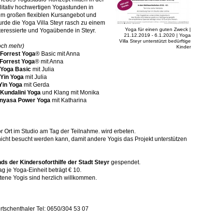
alitativ hochwertigen Yogastunden in
m großen flexiblen Kursangebot und
rde die Yoga Villa Steyr rasch zu einem
Yoga für einen guten Zweck |
nteressierte und Yogaübende in Steyr.
21.12.2019 - 6.1.2020 | Yoga
Villa Steyr unterstützt bedürftige
och mehr)
Kinder
Forrest Yoga
® Basic mit Anna
Forrest Yoga
® mit Anna
Yoga Basic
mit Julia
Yin Yoga
mit Julia
Yin Yoga
mit Gerda
Kundalini Yoga
und Klang mit Monika
inyasa Power Yoga
mit Katharina
or Ort im Studio am Tag der Teilnahme. wird erbeten.
icht besucht werden kann, damit andere Yogis das Projekt unterstützen
ds der Kindersoforthilfe der Stadt Steyr
gespendet.
 je Yoga-Einheit beträgt € 10.
tene Yogis sind herzlich willkommen.
urtschenthaler Tel: 0650/304 53 07