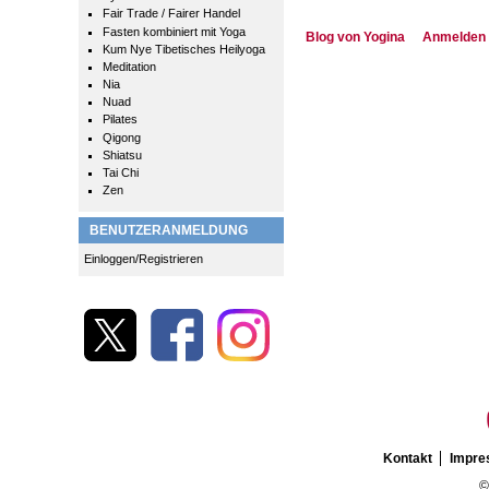
Fair Trade / Fairer Handel
Fasten kombiniert mit Yoga
Blog von Yogina
Anmelden
Kum Nye Tibetisches Heilyoga
Meditation
Nia
Nuad
Pilates
Qigong
Shiatsu
Tai Chi
Zen
BENUTZERANMELDUNG
Einloggen/Registrieren
Kontakt
Impr
©