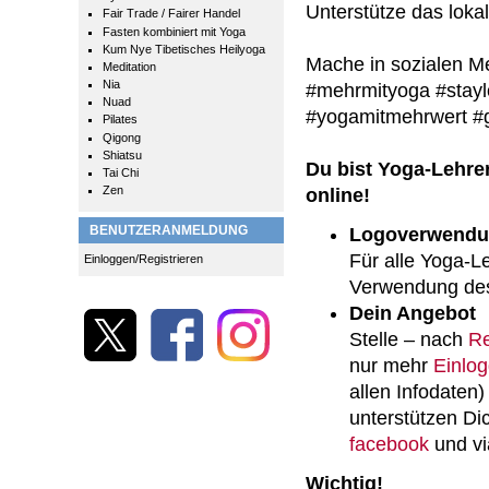
Unterstütze das loka
Fair Trade / Fairer Handel
Fasten kombiniert mit Yoga
Kum Nye Tibetisches Heilyoga
Mache in sozialen M
Meditation
Nia
#mehrmityoga #stayl
Nuad
#yogamitmehrwert 
Pilates
Qigong
Shiatsu
Du bist Yoga-Lehrer
Tai Chi
Zen
online!
BENUTZERANMELDUNG
Logoverwend
Für alle Yoga-L
Einloggen/Registrieren
Verwendung des
Dein Angebot
Stelle – nach
Re
nur mehr
Einlo
allen Infodaten)
unterstützen Di
facebook
und v
Wichtig!