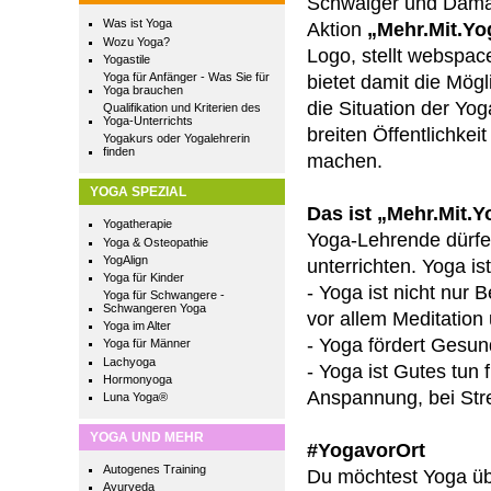
Schwaiger und Damara
Was ist Yoga
Aktion
„Mehr.Mit.Yo
Wozu Yoga?
Logo, stellt webspac
Yogastile
Yoga für Anfänger - Was Sie für
bietet damit die Mögl
Yoga brauchen
die Situation der Yo
Qualifikation und Kriterien des
Yoga-Unterrichts
breiten Öffentlichke
Yogakurs oder Yogalehrerin
finden
machen.
YOGA SPEZIAL
Das ist „Mehr.Mit.Y
Yogatherapie
Yoga-Lehrende dürfen
Yoga & Osteopathie
YogAlign
unterrichten. Yoga is
Yoga für Kinder
- Yoga ist nicht nu
Yoga für Schwangere -
Schwangeren Yoga
vor allem Meditation u
Yoga im Alter
- Yoga fördert Gesun
Yoga für Männer
Lachyoga
- Yoga ist Gutes tun 
Hormonyoga
Anspannung, bei Str
Luna Yoga®
YOGA UND MEHR
#YogavorOrt
Autogenes Training
Du möchtest Yoga übe
Ayurveda