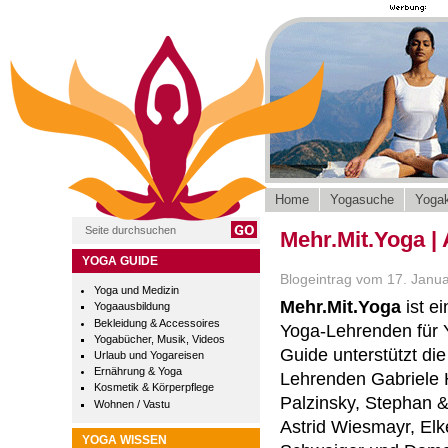
Home
Yogasuche
Yogak
Mehr.Mit.Yoga | 
YOGA GUIDE
Blogeintrag vom 17. Janu
Yoga und Medizin
Mehr.Mit.Yoga
ist ei
Yogaausbildung
Bekleidung & Accessoires
Yoga-Lehrenden für
Yogabücher, Musik, Videos
Guide unterstützt di
Urlaub und Yogareisen
Ernährung & Yoga
Lehrenden Gabriele H
Kosmetik & Körperpflege
Palzinsky, Stephan &
Wohnen / Vastu
Astrid Wiesmayr, Elk
YOGA WISSEN