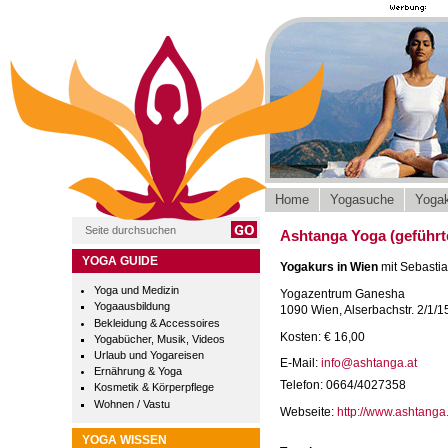
Home
Yogasuche
Yogak
Ashtanga Yoga (geführte
YOGA GUIDE
Yogakurs in Wien
mit Sebastia
Yoga und Medizin
Yogazentrum Ganesha
Yogaausbildung
1090 Wien, Alserbachstr. 2/1/1
Bekleidung & Accessoires
Kosten: € 16,00
Yogabücher, Musik, Videos
Urlaub und Yogareisen
E-Mail:
info@ashtanga.at
Ernährung & Yoga
Telefon: 0664/4027358
Kosmetik & Körperpflege
Wohnen / Vastu
Webseite:
http://www.ashtanga.
YOGA WISSEN