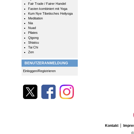
Fair Trade / Fairer Handel
Fasten kombiniert mit Yoga
Kum Nye Tibetisches Heilyoga
Meditation
Nia
Nuad
Pilates
Qigong
Shiatsu
Tai Chi
Zen
BENUTZERANMELDUNG
Einloggen/Registrieren
Kontakt
Impr
©