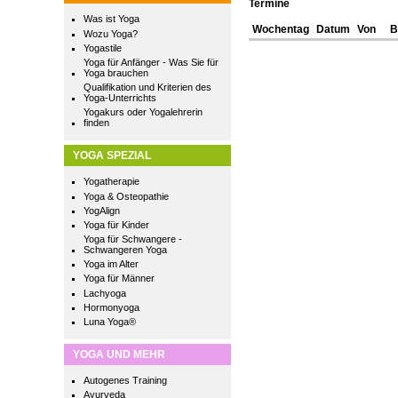
Termine
Was ist Yoga
Wochentag
Datum
Von
B
Wozu Yoga?
Yogastile
Yoga für Anfänger - Was Sie für
Yoga brauchen
Qualifikation und Kriterien des
Yoga-Unterrichts
Yogakurs oder Yogalehrerin
finden
YOGA SPEZIAL
Yogatherapie
Yoga & Osteopathie
YogAlign
Yoga für Kinder
Yoga für Schwangere -
Schwangeren Yoga
Yoga im Alter
Yoga für Männer
Lachyoga
Hormonyoga
Luna Yoga®
YOGA UND MEHR
Autogenes Training
Ayurveda