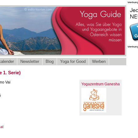
alender
Newsletter
Blog
Yoga for Good
Werben
 1. Serie)
no Vai
Yogazentrum Ganesha
5
at