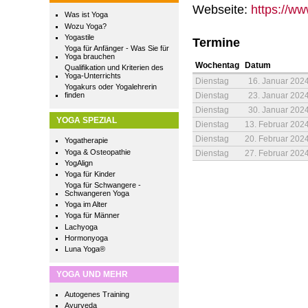
Webseite:
https://ww
Was ist Yoga
Wozu Yoga?
Yogastile
Termine
Yoga für Anfänger - Was Sie für
Yoga brauchen
Wochentag
Datum
Qualifikation und Kriterien des
Yoga-Unterrichts
Dienstag
16. Januar 202
Yogakurs oder Yogalehrerin
Dienstag
23. Januar 202
finden
Dienstag
30. Januar 202
YOGA SPEZIAL
Dienstag
13. Februar 202
Dienstag
20. Februar 202
Yogatherapie
Yoga & Osteopathie
Dienstag
27. Februar 202
YogAlign
Yoga für Kinder
Yoga für Schwangere -
Schwangeren Yoga
Yoga im Alter
Yoga für Männer
Lachyoga
Hormonyoga
Luna Yoga®
YOGA UND MEHR
Autogenes Training
Ayurveda