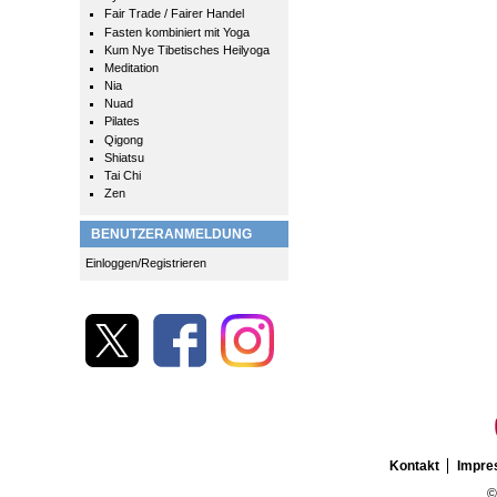
Fair Trade / Fairer Handel
Fasten kombiniert mit Yoga
Kum Nye Tibetisches Heilyoga
Meditation
Nia
Nuad
Pilates
Qigong
Shiatsu
Tai Chi
Zen
BENUTZERANMELDUNG
Einloggen/Registrieren
Kontakt
Impr
©