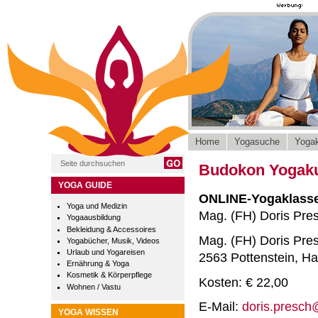
Home
Yogasuche
Yogak
Budokon Yogaku
YOGA GUIDE
ONLINE-Yogaklasse 
Yoga und Medizin
Mag. (FH) Doris Pre
Yogaausbildung
Bekleidung & Accessoires
Mag. (FH) Doris Pre
Yogabücher, Musik, Videos
Urlaub und Yogareisen
2563 Pottenstein, Hai
Ernährung & Yoga
Kosmetik & Körperpflege
Kosten: € 22,00
Wohnen / Vastu
E-Mail:
doris.presch@
YOGA WISSEN