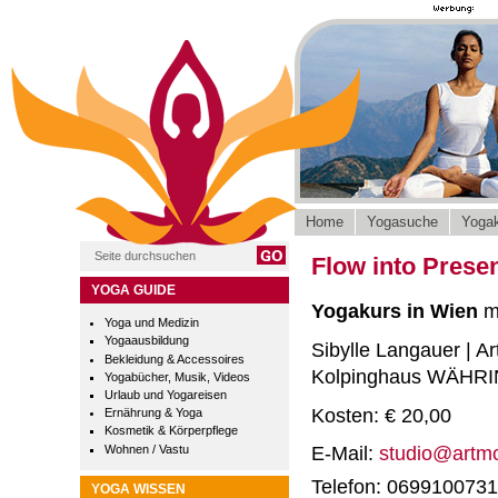
Home
Yogasuche
Yogak
Flow into Prese
YOGA GUIDE
Yogakurs in Wien
m
Yoga und Medizin
Yogaausbildung
Sibylle Langauer | 
Bekleidung & Accessoires
Kolpinghaus WÄHRIN
Yogabücher, Musik, Videos
Urlaub und Yogareisen
Kosten: € 20,00
Ernährung & Yoga
Kosmetik & Körperpflege
Wohnen / Vastu
E-Mail:
studio@artm
Telefon: 069910073
YOGA WISSEN