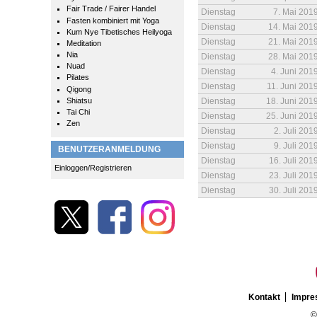
Fair Trade / Fairer Handel
Dienstag
7. Mai 201
Fasten kombiniert mit Yoga
Dienstag
14. Mai 201
Kum Nye Tibetisches Heilyoga
Dienstag
21. Mai 201
Meditation
Nia
Dienstag
28. Mai 201
Nuad
Dienstag
4. Juni 201
Pilates
Dienstag
11. Juni 201
Qigong
Shiatsu
Dienstag
18. Juni 201
Tai Chi
Dienstag
25. Juni 201
Zen
Dienstag
2. Juli 201
Dienstag
9. Juli 201
BENUTZERANMELDUNG
Dienstag
16. Juli 201
Einloggen/Registrieren
Dienstag
23. Juli 201
Dienstag
30. Juli 201
Kontakt
Impr
©