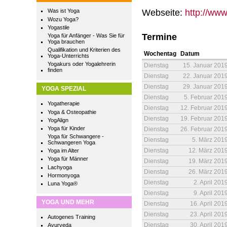
Webseite:
http://ww
Was ist Yoga
Wozu Yoga?
Yogastile
Termine
Yoga für Anfänger - Was Sie für
Yoga brauchen
Qualifikation und Kriterien des
Wochentag
Datum
Yoga-Unterrichts
Yogakurs oder Yogalehrerin
Dienstag
15. Januar 201
finden
Dienstag
22. Januar 201
Dienstag
29. Januar 201
YOGA SPEZIAL
Dienstag
5. Februar 201
Yogatherapie
Dienstag
12. Februar 201
Yoga & Osteopathie
Dienstag
19. Februar 201
YogAlign
Yoga für Kinder
Dienstag
26. Februar 201
Yoga für Schwangere -
Dienstag
5. März 201
Schwangeren Yoga
Dienstag
12. März 201
Yoga im Alter
Yoga für Männer
Dienstag
19. März 201
Lachyoga
Dienstag
26. März 201
Hormonyoga
Dienstag
2. April 201
Luna Yoga®
Dienstag
9. April 201
YOGA UND MEHR
Dienstag
16. April 201
Dienstag
23. April 201
Autogenes Training
Dienstag
30. April 201
Ayurveda