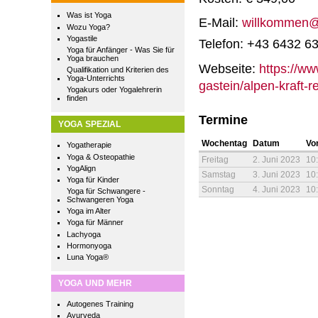
Was ist Yoga
E-Mail:
willkommen@
Wozu Yoga?
Yogastile
Telefon: +43 6432 6
Yoga für Anfänger - Was Sie für
Yoga brauchen
Webseite:
https://ww
Qualifikation und Kriterien des
Yoga-Unterrichts
gastein/alpen-kraft-re
Yogakurs oder Yogalehrerin
finden
Termine
YOGA SPEZIAL
Wochentag
Datum
Vo
Yogatherapie
Yoga & Osteopathie
Freitag
2. Juni 2023
10
YogAlign
Samstag
3. Juni 2023
10
Yoga für Kinder
Sonntag
4. Juni 2023
10
Yoga für Schwangere -
Schwangeren Yoga
Yoga im Alter
Yoga für Männer
Lachyoga
Hormonyoga
Luna Yoga®
YOGA UND MEHR
Autogenes Training
Ayurveda