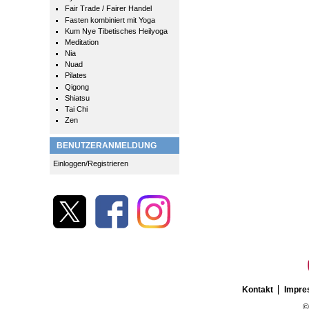
Fair Trade / Fairer Handel
Fasten kombiniert mit Yoga
Kum Nye Tibetisches Heilyoga
Meditation
Nia
Nuad
Pilates
Qigong
Shiatsu
Tai Chi
Zen
BENUTZERANMELDUNG
Einloggen/Registrieren
Kontakt
Impr
©