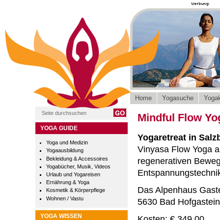
Home
Yogasuche
Yogak
Mindful Flow Yog
YOGA GUIDE
Yogaretreat in Salz
Yoga und Medizin
Vinyasa Flow Yoga a
Yogaausbildung
Bekleidung & Accessoires
regenerativen Bewe
Yogabücher, Musik, Videos
Entspannungstechni
Urlaub und Yogareisen
Ernährung & Yoga
Das Alpenhaus Gaste
Kosmetik & Körperpflege
Wohnen / Vastu
5630 Bad Hofgastein
YOGA WISSEN
Kosten: € 349,00