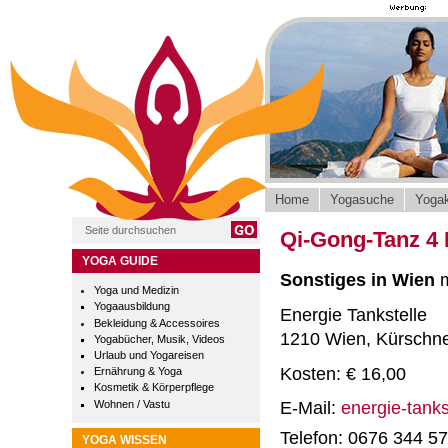
Home
Yogasuche
Yogak
Qi-Gong-Tanz 4
YOGA GUIDE
Sonstiges in Wien
m
Yoga und Medizin
Yogaausbildung
Energie Tankstelle
Bekleidung & Accessoires
1210 Wien, Kürschn
Yogabücher, Musik, Videos
Urlaub und Yogareisen
Kosten: € 16,00
Ernährung & Yoga
Kosmetik & Körperpflege
Wohnen / Vastu
E-Mail:
energie-tank
Telefon: 0676 344 5
YOGA WISSEN