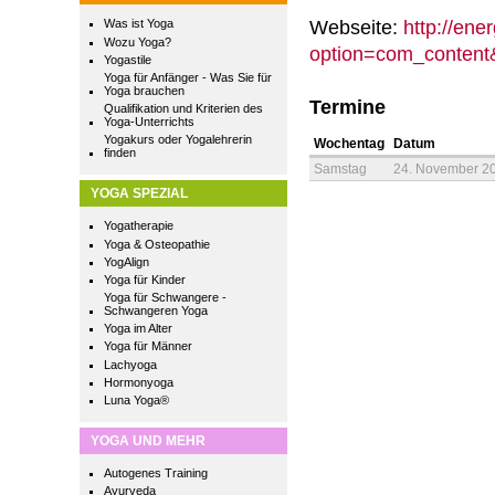
Webseite:
http://ene
Was ist Yoga
Wozu Yoga?
option=com_content&
Yogastile
Yoga für Anfänger - Was Sie für
Yoga brauchen
Termine
Qualifikation und Kriterien des
Yoga-Unterrichts
Yogakurs oder Yogalehrerin
Wochentag
Datum
finden
Samstag
24. November 2
YOGA SPEZIAL
Yogatherapie
Yoga & Osteopathie
YogAlign
Yoga für Kinder
Yoga für Schwangere -
Schwangeren Yoga
Yoga im Alter
Yoga für Männer
Lachyoga
Hormonyoga
Luna Yoga®
YOGA UND MEHR
Autogenes Training
Ayurveda