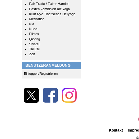
Fair Trade / Fairer Handel
Fasten kombiniert mit Yoga
Kum Nye Tibetisches Heilyoga
Meditation
Nia
Nuad
Pilates
Qigong
Shiatsu
Tai Chi
Zen
BENUTZERANMELDUNG
Einloggen/Registrieren
Kontakt
Impr
©