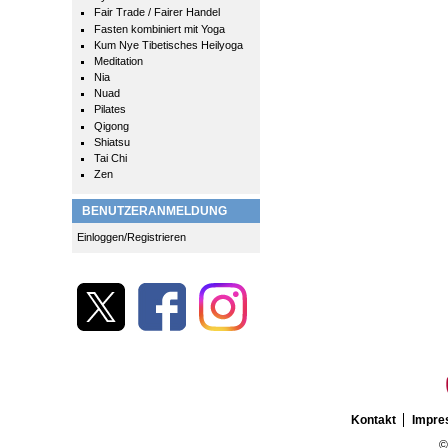
Fair Trade / Fairer Handel
Fasten kombiniert mit Yoga
Kum Nye Tibetisches Heilyoga
Meditation
Nia
Nuad
Pilates
Qigong
Shiatsu
Tai Chi
Zen
BENUTZERANMELDUNG
Einloggen/Registrieren
Kontakt
Impr
©