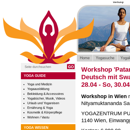
Home
Yogasuche
Yogak
Workshop 'Patanj
Deutsch mit Sw
YOGA GUIDE
28.04 - So, 30.0
Yoga und Medizin
Yogaausbildung
Bekleidung & Accessoires
Workshop in Wien
m
Yogabücher, Musik, Videos
Nityamuktananda Sa
Urlaub und Yogareisen
Ernährung & Yoga
YOGAZENTRUM P
Kosmetik & Körperpflege
Wohnen / Vastu
1140 Wien, Einwang
YOGA WISSEN