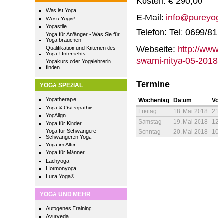
Kosten: € 290,00
Was ist Yoga
E-Mail:
info@pureyog
Wozu Yoga?
Yogastile
Telefon: Tel: 0699/8
Yoga für Anfänger - Was Sie für
Yoga brauchen
Webseite:
http://ww
Qualifikation und Kriterien des
Yoga-Unterrichts
swami-nitya-05-2018-
Yogakurs oder Yogalehrerin
finden
Termine
YOGA SPEZIAL
Yogatherapie
Wochentag
Datum
V
Yoga & Osteopathie
Freitag
18. Mai 2018
21
YogAlign
Samstag
19. Mai 2018
12
Yoga für Kinder
Yoga für Schwangere -
Sonntag
20. Mai 2018
10
Schwangeren Yoga
Yoga im Alter
Yoga für Männer
Lachyoga
Hormonyoga
Luna Yoga®
YOGA UND MEHR
Autogenes Training
Ayurveda