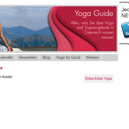
alender
Newsletter
Blog
Yoga for Good
Werben
se
n Küster
Erika Erber Yoga