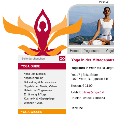
Home
Yogasuche
Yogak
Yoga in der Mittagspau
YOGA GUIDE
Yogakurs in Wien
mit DI Jürge
Yoga und Medizin
Yoga7 | Erika Erber
Yogaausbildung
1070 Wien, Burggasse 74/10
Bekleidung & Accessoires
Kosten: € 11,00
Yogabücher, Musik, Videos
Urlaub und Yogareisen
E-Mail:
office@yoga7.at
Ernährung & Yoga
Telefon: 0699/17188454
Kosmetik & Körperpflege
Wohnen / Vastu
Termine
YOGA WISSEN