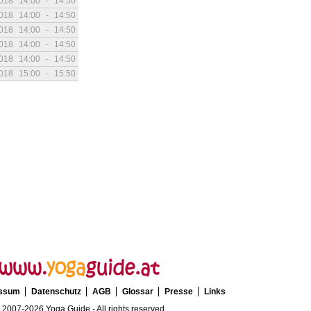
2018
14:00
-
14:50
2018
14:00
-
14:50
2018
14:00
-
14:50
2018
14:00
-
14:50
2018
14:00
-
14:50
2018
15:00
-
15:50
essum
Datenschutz
AGB
Glossar
Presse
Links
 2007-2026 Yoga Guide - All rights reserved