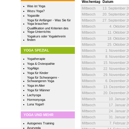
Wochentag
Datum
Was ist Yoga
Mittwoch
13. September 
Wozu Yoga?
Mittwoch
20. September 
Yogastile
Yoga für Anfänger - Was Sie für
Mittwoch
27. September 
Yoga brauchen
Mittwoch
4. Oktober 
Qualifikation und Kriterien des
Yoga-Unterrichts
Mittwoch
11. Oktober 
Yogakurs oder Yogalehrerin
Mittwoch
18. Oktober 
finden
Mittwoch
25. Oktober 
YOGA SPEZIAL
Mittwoch
1. November 
Mittwoch
8. November 
Yogatherapie
Mittwoch
15. November 
Yoga & Osteopathie
YogAlign
Mittwoch
22. November 
Yoga für Kinder
Mittwoch
29. November 
Yoga für Schwangere -
Mittwoch
6. Dezember 
Schwangeren Yoga
Yoga im Alter
Mittwoch
13. Dezember 
Yoga für Männer
Mittwoch
20. Dezember 
Lachyoga
Mittwoch
10. Januar 
Hormonyoga
Luna Yoga®
Mittwoch
17. Januar 
Mittwoch
24. Januar 
YOGA UND MEHR
Mittwoch
31. Januar 
Mittwoch
7. Februar 
Autogenes Training
Ayurveda