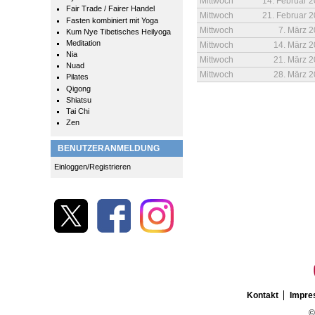
Mittwoch
14. Februar 
Fair Trade / Fairer Handel
Mittwoch
21. Februar 
Fasten kombiniert mit Yoga
Mittwoch
7. März 
Kum Nye Tibetisches Heilyoga
Meditation
Mittwoch
14. März 
Nia
Mittwoch
21. März 
Nuad
Mittwoch
28. März 
Pilates
Qigong
Shiatsu
Tai Chi
Zen
BENUTZERANMELDUNG
Einloggen/Registrieren
Kontakt
Impr
©