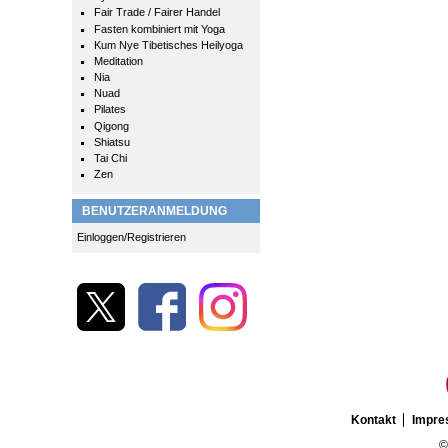
Fair Trade / Fairer Handel
Fasten kombiniert mit Yoga
Kum Nye Tibetisches Heilyoga
Meditation
Nia
Nuad
Pilates
Qigong
Shiatsu
Tai Chi
Zen
BENUTZERANMELDUNG
Einloggen/Registrieren
Kontakt
Impr
©