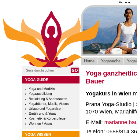
Home
Yogasuche
Yogak
Yoga ganzheitli
Bauer
YOGA GUIDE
Yoga und Medizin
Yogakurs in Wien
mi
Yogaausbildung
Bekleidung & Accessoires
Prana Yoga-Studio | 
Yogabücher, Musik, Videos
Urlaub und Yogareisen
1070 Wien, Mariahilf
Ernährung & Yoga
Kosmetik & Körperpflege
E-Mail:
marianne.ba
Wohnen / Vastu
Telefon: 0688/814 36
YOGA WISSEN