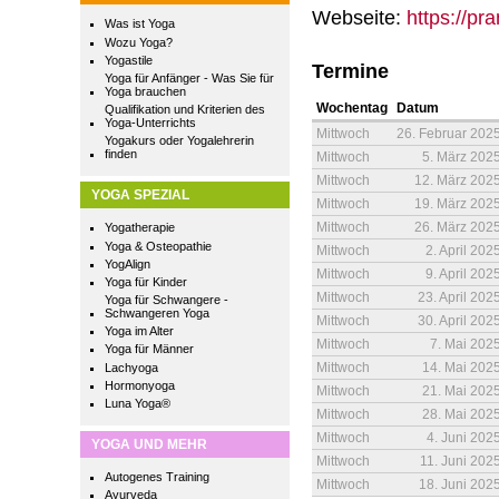
Webseite:
https://pr
Was ist Yoga
Wozu Yoga?
Yogastile
Termine
Yoga für Anfänger - Was Sie für
Yoga brauchen
Wochentag
Datum
Qualifikation und Kriterien des
Yoga-Unterrichts
Mittwoch
26. Februar 202
Yogakurs oder Yogalehrerin
finden
Mittwoch
5. März 202
Mittwoch
12. März 202
YOGA SPEZIAL
Mittwoch
19. März 202
Mittwoch
26. März 202
Yogatherapie
Yoga & Osteopathie
Mittwoch
2. April 202
YogAlign
Mittwoch
9. April 202
Yoga für Kinder
Mittwoch
23. April 202
Yoga für Schwangere -
Schwangeren Yoga
Mittwoch
30. April 202
Yoga im Alter
Mittwoch
7. Mai 202
Yoga für Männer
Mittwoch
14. Mai 202
Lachyoga
Hormonyoga
Mittwoch
21. Mai 202
Luna Yoga®
Mittwoch
28. Mai 202
Mittwoch
4. Juni 202
YOGA UND MEHR
Mittwoch
11. Juni 202
Autogenes Training
Mittwoch
18. Juni 202
Ayurveda