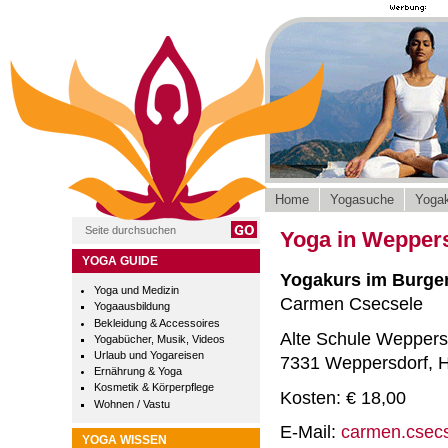
Home
Yogasuche
Yogak
Yoga in Weppers
YOGA GUIDE
Yogakurs im Burge
Yoga und Medizin
Carmen Csecsele
Yogaausbildung
Bekleidung & Accessoires
Alte Schule Weppers
Yogabücher, Musik, Videos
Urlaub und Yogareisen
7331 Weppersdorf, 
Ernährung & Yoga
Kosmetik & Körperpflege
Kosten: € 18,00
Wohnen / Vastu
E-Mail:
carmen.csec
YOGA WISSEN