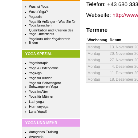
Telefon: +43 680 33
Was ist Yoga
Wozu Yoga?
Webseite:
http://ww
Yogastile
Yoga für Anfänger - Was Sie für
Yoga brauchen
Termine
Qualifikation und Kriterien des
Yoga-Unterrichts
Yogakurs oder Yogalehrerin
Wochentag
Datum
finden
Montag
13. November 2
Montag
20. November 2
YOGA SPEZIAL
Montag
27. November 2
Yogatherapie
Montag
4. Dezember 2
Yoga & Osteopathie
Montag
11. Dezember 2
YogAlign
Yoga für Kinder
Montag
18. Dezember 2
Yoga für Schwangere -
Schwangeren Yoga
Yoga im Alter
Yoga für Männer
Lachyoga
Hormonyoga
Luna Yoga®
YOGA UND MEHR
Autogenes Training
Ayurveda