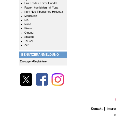
Fair Trade / Fairer Handel
Fasten kombiniert mit Yoga
Kum Nye Tibetisches Heilyoga
Meditation
Nia
Nuad
Pilates
Qigong
Shiatsu
Tai Chi
Zen
BENUTZERANMELDUNG
Einloggen/Registrieren
Kontakt
Impr
©