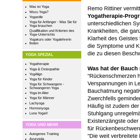
Was ist Yoga
Remo Rittiner vermit
Wozu Yoga?
Yogatherapie-Pro
Yogastile
Yoga für Anfänger - Was Sie für
unterschiedlichen 
Yoga brauchen
Krankheiten, die gan
Qualifikation und Kriterien des
Yoga-Unterrichts
Klarheit des Geistes
Yogakurs oder Yogalehrerin
finden
die Symptome und Kr
die zu diesen Besch
YOGA SPEZIAL
Yogatherapie
Was hat der Bauch
Yoga & Osteopathie
YogAlign
"Rückenschmerzen ha
Yoga für Kinder
Verspannungen in Le
Yoga für Schwangere -
Schwangeren Yoga
Bauchatmung negativ 
Yoga im Alter
Zwerchfells geminder
Yoga für Männer
Lachyoga
Häufig ist zudem der
Hormonyoga
Stuhlgang unregelmä
Luna Yoga®
Existenzängste oder
YOGA UND MEHR
für Rückenbeschwerde
Autogenes Training
"Die weit verbreitete
Ayurveda