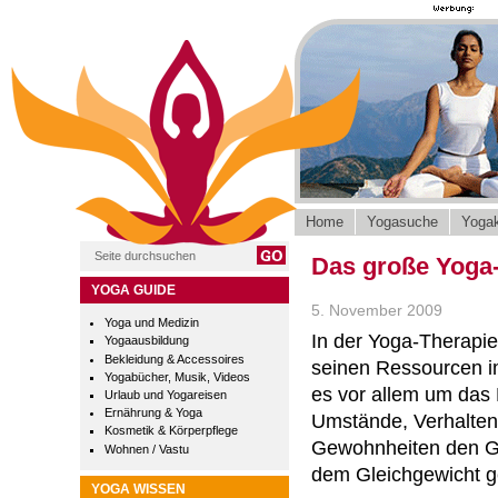
Home
Yogasuche
Yogak
Das große Yoga
YOGA GUIDE
5. November 2009
Yoga und Medizin
In der Yoga-Therapie
Yogaausbildung
Bekleidung & Accessoires
seinen Ressourcen im
Yogabücher, Musik, Videos
es vor allem um das
Urlaub und Yogareisen
Ernährung & Yoga
Umstände, Verhalte
Kosmetik & Körperpflege
Gewohnheiten den G
Wohnen / Vastu
dem Gleichgewicht g
YOGA WISSEN