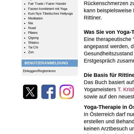
Rückenschmerzen zu s
Fair Trade / Fairer Handel
Fasten kombiniert mit Yoga
kann beispielsweise
Kum Nye Tibetisches Heilyoga
Rittiner.
Meditation
Nia
Nuad
Was Sie von Yoga-
Pilates
Qigong
Eine therapeutische 
Shiatsu
angepasst werden, d
Tai Chi
Zen
Gesundheitszustand 
Erstgespräch zusamm
BENUTZERANMELDUNG
Einloggen/Registrieren
Die Basis für Ritti
Das Buch basiert auf
Yogameisters
T. Kri
sowie auf den neuest
Yoga-Therapie in Ö
In Österreich darf nu
erstellen und Behand
keinen Arztbesuch un