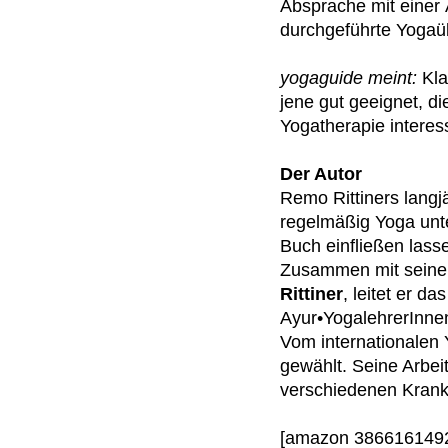
Absprache mit einer
durchgeführte Yoga
yogaguide meint:
Kla
jene gut geeignet, di
Yogatherapie interes
Der Autor
Remo Rittiners langj
regelmäßig Yoga unter
Buch einfließen lass
Zusammen mit seiner
Rittiner
, leitet er da
Ayur•YogalehrerInne
Vom internationalen
gewählt. Seine Arbei
verschiedenen Krank
[amazon 3866161492]