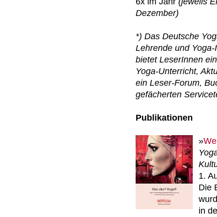
6x im Jahr
(jeweils E
Dezember)
*) Das Deutsche Yoga
Lehrende und Yoga-In
bietet LeserInnen e
Yoga-Unterricht, Ak
ein Leser-Forum, Bu
gefächerten Servicet
Publikationen
»
Wer
Yoga
Kult
1. A
Die 
wurd
in d