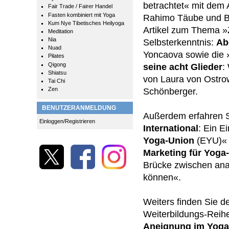
betrachtet« mit dem A
Fair Trade / Fairer Handel
Fasten kombiniert mit Yoga
Rahimo Täube und Bri
Kum Nye Tibetisches Heilyoga
Artikel zum Thema »
Meditation
Nia
Selbsterkenntnis:
Ab
Nuad
Yoncaova sowie die 
Pilates
Qigong
seine acht Glieder
:
Shiatsu
von Laura von Ostrow
Tai Chi
Zen
Schönberger.
BENUTZERANMELDUNG
Außerdem erfahren S
Einloggen/Registrieren
International
: Ein Ei
Yoga-Union
(EYU)« 
Marketing für Yoga
Brücke zwischen anal
können«.
Weiters finden Sie d
Weiterbildungs-Rei
Aneignung im Yoga