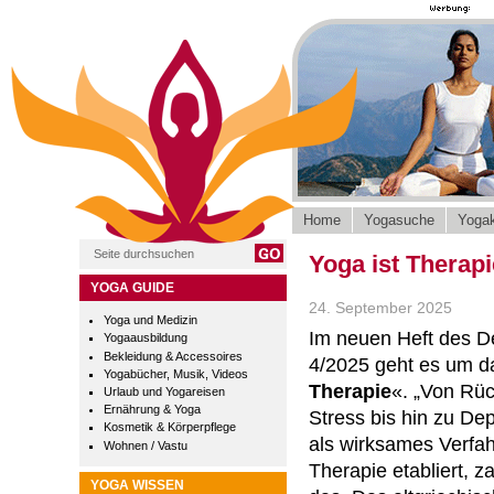
Home
Yogasuche
Yogak
Yoga ist Therap
YOGA GUIDE
24. September 2025
Yoga und Medizin
Im neuen Heft des D
Yogaausbildung
Bekleidung & Accessoires
4/2025 geht es um 
Yogabücher, Musik, Videos
Therapie
«. „Von Rü
Urlaub und Yogareisen
Ernährung & Yoga
Stress bis hin zu De
Kosmetik & Körperpflege
als wirksames Verfah
Wohnen / Vastu
Therapie etabliert, z
YOGA WISSEN