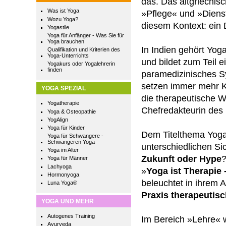
das. Das altgriechis
Was ist Yoga
»Pflege« und »Dienst«
Wozu Yoga?
diesem Kontext: ein
Yogastile
Yoga für Anfänger - Was Sie für
Yoga brauchen
In Indien gehört Yo
Qualifikation und Kriterien des
Yoga-Unterrichts
und bildet zum Teil e
Yogakurs oder Yogalehrerin
finden
paramedizinisches 
setzen immer mehr K
YOGA SPEZIAL
die therapeutische W
Yogatherapie
Chefredakteurin des
Yoga & Osteopathie
YogAlign
Yoga für Kinder
Dem Titelthema Yoga 
Yoga für Schwangere -
Schwangeren Yoga
unterschiedlichen Si
Yoga im Alter
Zukunft oder Hype
?
Yoga für Männer
Lachyoga
»
Yoga ist Therapie 
Hormonyoga
beleuchtet in ihrem Ar
Luna Yoga®
Praxis therapeutis
YOGA UND MEHR
Autogenes Training
Im Bereich »Lehre« w
Ayurveda