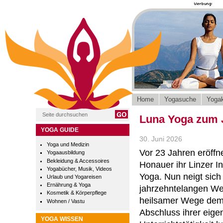
Home
Yogasuche
Yogak
Luna Yoga zum J
YOGA GUIDE
30. Juni 2026
Yoga und Medizin
Vor 23 Jahren eröffn
Yogaausbildung
Bekleidung & Accessoires
Honauer ihr Linzer In
Yogabücher, Musik, Videos
Yoga. Nun neigt sich 
Urlaub und Yogareisen
Ernährung & Yoga
jahrzehntelangen We
Kosmetik & Körperpflege
heilsamer Wege dem
Wohnen / Vastu
Abschluss ihrer eige
YOGA WISSEN