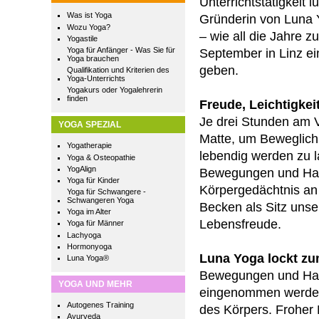
Unterrichtstätigkeit l
Was ist Yoga
Gründerin von Luna 
Wozu Yoga?
– wie all die Jahre zu
Yogastile
Yoga für Anfänger - Was Sie für
September in Linz e
Yoga brauchen
geben.
Qualifikation und Kriterien des
Yoga-Unterrichts
Yogakurs oder Yogalehrerin
finden
Freude, Leichtigkei
Je drei Stunden am 
YOGA SPEZIAL
Matte, um Beweglichk
Yogatherapie
lebendig werden zu l
Yoga & Osteopathie
YogAlign
Bewegungen und Halt
Yoga für Kinder
Körpergedächtnis an
Yoga für Schwangere -
Schwangeren Yoga
Becken als Sitz unser
Yoga im Alter
Lebensfreude.
Yoga für Männer
Lachyoga
Hormonyoga
Luna Yoga lockt z
Luna Yoga®
Bewegungen und Halt
YOGA UND MEHR
eingenommen werden,
Autogenes Training
des Körpers. Froher 
Ayurveda