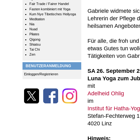
Fair Trade / Fairer Handel
Fasten kombiniert mit Yoga
Gabriele widmete sic
Kum Nye Tibetisches Heilyoga
Lehrerin der Pflege 
Meditation
Nia
heilsamen Angebote
Nuad
Pilates
Qigong
Für alle, die froh un
Shiatsu
etwas Gutes tun woll
Tai Chi
Zen
Tätigkeiten von Gabr
BENUTZERANMELDUNG
SA 26. September 
Einloggen/Registrieren
Luna Yoga zum Jub
mit
Adelheid Ohlig
im
Institut für Hatha-Yo
Stefan-Fechterweg 1
4020 Linz
Hinweis: