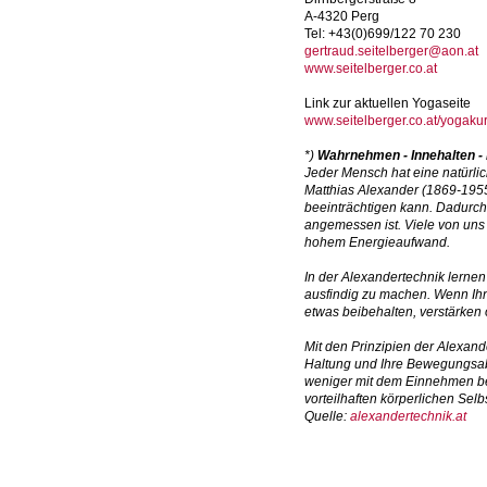
A-4320 Perg
Tel: +43(0)699/122 70 230
gertraud.seitelberger@aon.at
www.seitelberger.co.at
Link zur aktuellen Yogaseite
www.seitelberger.co.at/yogaku
*)
Wahrnehmen - Innehalten - 
Jeder Mensch hat eine natürli
Matthias Alexander (1869-195
beeinträchtigen kann. Dadurch 
angemessen ist. Viele von uns 
hohem Energieaufwand.
In der Alexandertechnik lerne
ausfindig zu machen. Wenn Ihn
etwas beibehalten, verstärken 
Mit den Prinzipien der Alexan
Haltung und Ihre Bewegungsabl
weniger mit dem Einnehmen bes
vorteilhaften körperlichen Sel
Quelle:
alexandertechnik.at