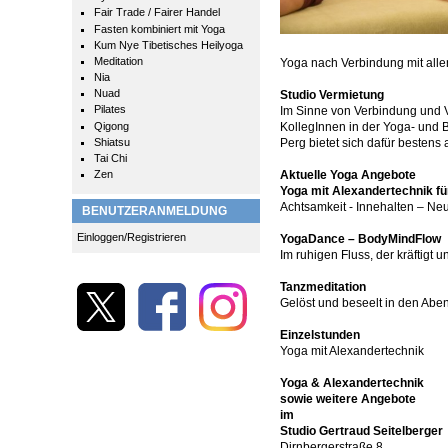
Fair Trade / Fairer Handel
Fasten kombiniert mit Yoga
Kum Nye Tibetisches Heilyoga
Meditation
Yoga nach Verbindung mit all
Nia
Nuad
Studio Vermietung
Pilates
Im Sinne von Verbindung und V
Qigong
KollegInnen in der Yoga- und 
Shiatsu
Perg bietet sich dafür besten
Tai Chi
Aktuelle Yoga Angebote
Zen
Yoga mit Alexandertechnik fü
Achtsamkeit - Innehalten – Ne
BENUTZERANMELDUNG
Einloggen/Registrieren
YogaDance – BodyMindFlow
Im ruhigen Fluss, der kräftigt un
Tanzmeditation
Gelöst und beseelt in den Abe
Einzelstunden
Yoga mit Alexandertechnik
Yoga & Alexandertechnik
sowie weitere Angebote
im
Studio Gertraud Seitelberger
Dirnbergerstraße 8