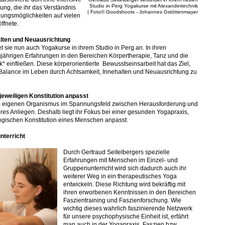
Studio in Perg Yogakurse mit Alexandertechnik
ng, die ihr das Verständnis
| Foto© Goodshoots - Johannes Gstöttenmayer
lungsmöglichkeiten auf vielen
ffnete.
alten und Neuausrichtung
 sie nun auch Yogakurse in ihrem Studio in Perg an. In ihren
gjährigen Erfahrungen in den Bereichen Körpertherapie, Tanz und die
* einfließen. Diese körperorientierte Bewusstseinsarbeit hat das Ziel,
 Balance im Leben durch Achtsamkeit, Innehalten und Neuausrichtung zu
 jeweiligen Konstitution anpasst
 eigenen Organismus im Spannungsfeld zwischen Herausforderung und
eres Anliegen. Deshalb liegt ihr Fokus bei einer gesunden Yogapraxis,
logischen Konstitution eines Menschen anpasst.
nterricht
Durch Gertraud Seitelbergers spezielle
Erfahrungen mit Menschen im Einzel- und
Gruppenunterricht wird sich dadurch auch ihr
weiterer Weg in ein therapeutisches Yoga
entwickeln. Diese Richtung wird bekräftig mit
ihren erworbenen Kenntnissen in den Bereichen
Faszientraining und Faszienforschung. Wie
wichtig dieses wahrlich faszinierende Netzwerk
für unsere psychophysische Einheit ist, erfährt
man auch in der Yogapraxis. Faszien bzw.