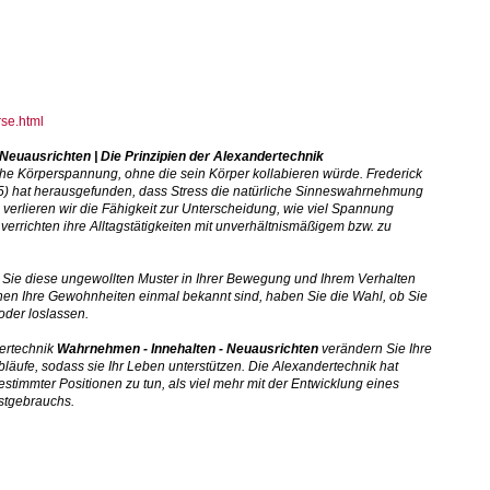
rse.html
Neuausrichten | Die Prinzipien der Alexandertechnik
che Körperspannung, ohne die sein Körper kollabieren würde. Frederick
5) hat herausgefunden, dass Stress die natürliche Sinneswahrnehmung
verlieren wir die Fähigkeit zur Unterscheidung, wie viel Spannung
verrichten ihre Alltagstätigkeiten mit unverhältnismäßigem bzw. zu
n Sie diese ungewollten Muster in Ihrer Bewegung und Ihrem Verhalten
en Ihre Gewohnheiten einmal bekannt sind, haben Sie die Wahl, ob Sie
oder loslassen.
dertechnik
Wahrnehmen - Innehalten - Neuausrichten
verändern Sie Ihre
äufe, sodass sie Ihr Leben unterstützen. Die Alexandertechnik hat
timmter Positionen zu tun, als viel mehr mit der Entwicklung eines
bstgebrauchs.