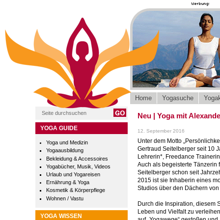
Home
Yogasuche
Yogak
Neu | Yoga mit Alexande
YOGA GUIDE
12. September 2016
Unter dem Motto „Persönlichke
Yoga und Medizin
Gertraud Seitelberger seit 10 
Yogaausbildung
Lehrerin*, Freedance Trainerin
Bekleidung & Accessoires
Auch als begeisterte Tänzerin 
Yogabücher, Musik, Videos
Seitelberger schon seit Jahrzeh
Urlaub und Yogareisen
2015 ist sie Inhaberin eines m
Ernährung & Yoga
Studios über den Dächern von 
Kosmetik & Körperpflege
Wohnen / Vastu
Durch die Inspiration, diesem
Leben und Vielfalt zu verleihen
YOGA WISSEN
auf „Yogawege“ gestoßen und ab