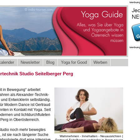
alender
Newsletter
Blog
Yoga for Good
Werben
rtechnik Studio Seitelberger Perg
it in Bewegung“ arbeitet
Jahren als Alexander-Technik-
 und Entwicklerin selbständig.
für Modern Dance ist Gertraud
nten in Kontakt mit Yoga. Seit
odernen und lichtdurchfluteten
Perg in Oberösterreich.
 Studio noch mehr bewegtes
, ist sie nach längerer Suche
Wahrnehmen - Innehalten - Neuausrichten |
solvierte dort eine intensive
Gertraud Seitelberger verbindet in ihrem neuen