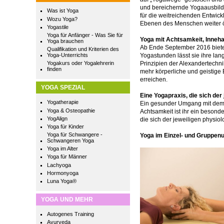
und bereichernde Yogaausbildu
Was ist Yoga
für die weitreichenden Entwick
Wozu Yoga?
Ebenen des Menschen weiter ö
Yogastile
Yoga für Anfänger - Was Sie für
Yoga mit Achtsamkeit, Inneh
Yoga brauchen
Ab Ende September 2016 bietet
Qualifikation und Kriterien des
Yogastunden lässt sie ihre lan
Yoga-Unterrichts
Prinzipien der Alexandertechnik
Yogakurs oder Yogalehrerin
finden
mehr körperliche und geistige
erreichen.
YOGA SPEZIAL
Eine Yogapraxis, die sich der
Yogatherapie
Ein gesunder Umgang mit dem
Yoga & Osteopathie
Achtsamkeit ist ihr ein besond
YogAlign
die sich der jeweiligen physio
Yoga für Kinder
Yoga für Schwangere -
Yoga im Einzel- und Gruppenu
Schwangeren Yoga
Yoga im Alter
Yoga für Männer
Lachyoga
Hormonyoga
Luna Yoga®
YOGA UND MEHR
Autogenes Training
Ayurveda