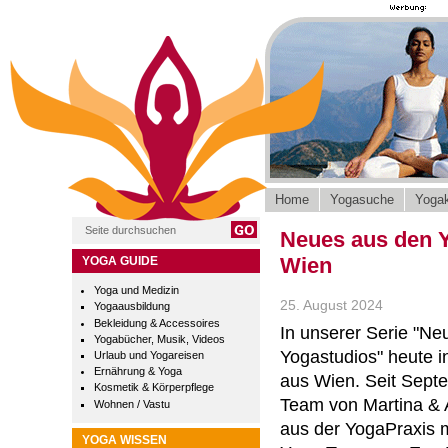
Home
Yogasuche
Yogak
Neues aus den 
Wien
YOGA GUIDE
Yoga und Medizin
25. August 2024
Yogaausbildung
Bekleidung & Accessoires
In unserer Serie "Ne
Yogabücher, Musik, Videos
Yogastudios" heute 
Urlaub und Yogareisen
Ernährung & Yoga
aus Wien. Seit Sept
Kosmetik & Körperpflege
Team von Martina &
Wohnen / Vastu
aus der YogaPraxis
YOGA WISSEN