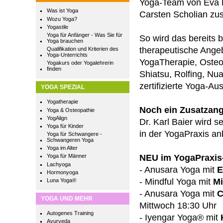
Yoga-Team von Eva 
Was ist Yoga
Carsten Scholian zu
Wozu Yoga?
Yogastile
Yoga für Anfänger - Was Sie für
So wird das bereits 
Yoga brauchen
therapeutische Ange
Qualifikation und Kriterien des
Yoga-Unterrichts
YogaTherapie, Osteo
Yogakurs oder Yogalehrerin
finden
Shiatsu, Rolfing, N
zertifizierte Yoga-A
YOGA SPEZIAL
Yogatherapie
Noch ein Zusatzan
Yoga & Osteopathie
YogAlign
Dr. Karl Baier wird 
Yoga für Kinder
in der YogaPraxis an
Yoga für Schwangere -
Schwangeren Yoga
Yoga im Alter
NEU im YogaPraxis
Yoga für Männer
Lachyoga
- Anusara Yoga mit
E
Hormonyoga
- Mindful Yoga mit
Mi
Luna Yoga®
- Anusara Yoga mit
C
YOGA UND MEHR
Mittwoch 18:30 Uhr
Autogenes Training
- Iyengar Yoga® mit
Ayurveda