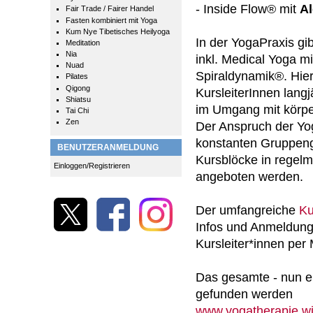
- Inside Flow® mit
Al
Fair Trade / Fairer Handel
Fasten kombiniert mit Yoga
Kum Nye Tibetisches Heilyoga
In der YogaPraxis g
Meditation
Nia
inkl. Medical Yoga 
Nuad
Spiraldynamik®. Hier
Pilates
Qigong
KursleiterInnen lang
Shiatsu
im Umgang mit körpe
Tai Chi
Zen
Der Anspruch der Yo
konstanten Gruppeng
BENUTZERANMELDUNG
Kursblöcke in regelm
Einloggen/Registrieren
angeboten werden.
Der umfangreiche
Ku
Infos und Anmeldunge
Kursleiter*innen per 
Das gesamte - nun e
gefunden werden
www.yogatherapie.w