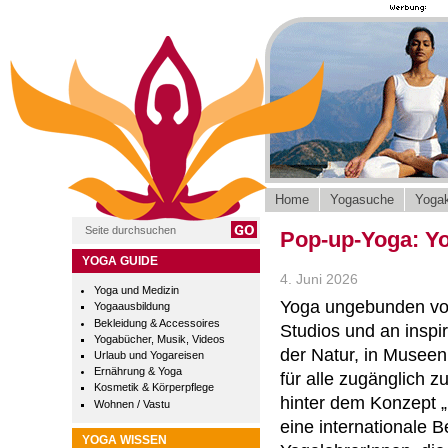
Home
Yogasuche
Yogak
Pop-up-Yoga: Yo
YOGA GUIDE
4. Juni 2026
Yoga und Medizin
Yoga ungebunden vo
Yogaausbildung
Bekleidung & Accessoires
Studios und an inspi
Yogabücher, Musik, Videos
der Natur, in Museen
Urlaub und Yogareisen
Ernährung & Yoga
für alle zugänglich 
Kosmetik & Körperpflege
hinter dem Konzept „
Wohnen / Vastu
eine internationale
YOGA WISSEN