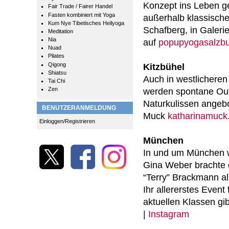
Konzept ins Leben g
Fair Trade / Fairer Handel
Fasten kombiniert mit Yoga
außerhalb klassische
Kum Nye Tibetisches Heilyoga
Schafberg, in Galeri
Meditation
Nia
auf
popupyogasalzb
Nuad
Pilates
Qigong
Kitzbühel
Shiatsu
Auch in westlicheren
Tai Chi
Zen
werden spontane Ou
Naturkulissen angeb
BENUTZERANMELDUNG
Muck
katharinamuck
Einloggen/Registrieren
München
In und um München 
Gina Weber brachte 
“Terry” Brackmann a
Ihr allererstes Event
aktuellen Klassen gi
|
Instagram