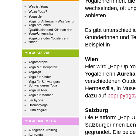
YogalehrerInnen, die
Was ist Yoga
wechselnden, oft un
Wozu Yoga?
anbieten.
Yogastile
Yoga für Anfänger - Was Sie für
Yoga brauchen
Es gibt unterschiedli
Qualifikation und Kriterien des
Yoga-Unterrichts
Gründerinnen und T
Yogakurs oder Yogalehrerin
finden
Beispiel in
YOGA SPEZIAL
Wien
Yogatherapie
Hier wird „Pop Up Y
Yoga & Osteopathie
YogAlign
Yogalehrerin
Aureli
Yoga für Kinder
verschiedenen Outdo
Yoga für Schwangere -
Schwangeren Yoga
Hermesvilla, in Muse
Yoga im Alter
dazu auf
popupyogaw
Yoga für Männer
Lachyoga
Hormonyoga
Salzburg
Luna Yoga®
Die Plattform „Pop-
YOGA UND MEHR
Salzburgerinnen
Len
Autogenes Training
gegründet. Die beid
Ayurveda