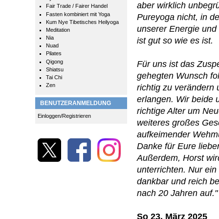
aber wirklich unbegr
Fair Trade / Fairer Handel
Fasten kombiniert mit Yoga
Pureyoga nicht, in d
Kum Nye Tibetisches Heilyoga
unserer Energie und
Meditation
Nia
ist gut so wie es ist.
Nuad
Pilates
Qigong
Für uns ist das Zuspe
Shiatsu
gehegten Wunsch fol
Tai Chi
Zen
richtig zu veränder
erlangen. Wir beide
BENUTZERANMELDUNG
richtige Alter um Ne
Einloggen/Registrieren
weiteres großes Ges
aufkeimender Wehmut
Danke für Eure lie
Außerdem, Horst wird
unterrichten. Nur ein
dankbar und reich b
nach 20 Jahren auf."
So 23. März 2025