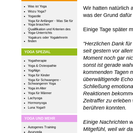
Was ist Yoga
Wir hatten natürlich 
Wozu Yoga?
was der Grund dafür 
Yogastile
Yoga für Anfänger - Was Sie für
Yoga brauchen
Einige Tage später m
Qualifikation und Kriterien des
Yoga-Unterrichts
Yogakurs oder Yogalehrerin
finden
"Herzlichen Dank für
seit gestern vor all
YOGA SPEZIAL
Moment noch gar nich
Yogatherapie
sonst ist gerade wahn
Yoga & Osteopathie
YogAlign
kommenden Tagen mög
Yoga für Kinder
überwältigende Echo!
Yoga für Schwangere -
Schwangeren Yoga
Schließung emotional
Yoga im Alter
Reaktionen bekommen
Yoga für Männer
Lachyoga
Zeitraffer zu erleben
Hormonyoga
berühren konnten.
Luna Yoga®
YOGA UND MEHR
Einige Nachrichten 
Autogenes Training
Mitgefühl, weil wir d
Ayurveda