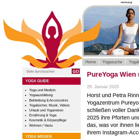
Home
Yogasuche
Yogak
PureYoga Wien s
YOGA GUIDE
28. Januar 2025
Yoga und Medizin
Horst und Petra Rin
Yogaausbildung
Bekleidung & Accessoires
Yogazentrum Pureyo
Yogabücher, Musik, Videos
schließen voller Dan
Urlaub und Yogareisen
Ernährung & Yoga
2025 ihre Pforten und
Kosmetik & Körperpflege
das, was vor ihnen li
Wohnen / Vastu
ihrem Instagram-Acc
YOGA WISSEN