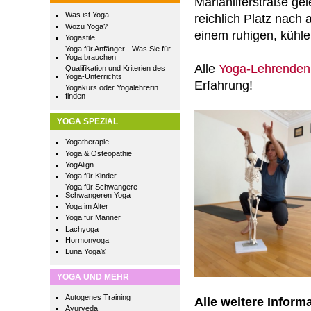
Mariahilferstraße gel
Was ist Yoga
reichlich Platz nach 
Wozu Yoga?
einem ruhigen, küh
Yogastile
Yoga für Anfänger - Was Sie für
Yoga brauchen
Alle
Yoga-Lehrenden
Qualifikation und Kriterien des
Yoga-Unterrichts
Erfahrung!
Yogakurs oder Yogalehrerin
finden
YOGA SPEZIAL
Yogatherapie
Yoga & Osteopathie
YogAlign
Yoga für Kinder
Yoga für Schwangere -
Schwangeren Yoga
Yoga im Alter
Yoga für Männer
Lachyoga
Hormonyoga
Luna Yoga®
YOGA UND MEHR
Autogenes Training
Alle w
eitere Infor
Ayurveda