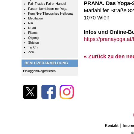
PRANA. Das Yoga-S
Fair Trade / Fairer Handel
Fasten kombiniert mit Yoga
Mariahilfer Straße 82
Kum Nye Tibetisches Heilyoga
1070 Wien
Meditation
Nia
Nuad
Infos und Online-
Pilates
Qigong
https://pranayoga.at
Shiatsu
Tai Chi
Zen
« Zurück zu den ne
BENUTZERANMELDUNG
Einloggen/Registrieren
Kontakt
Impr
©