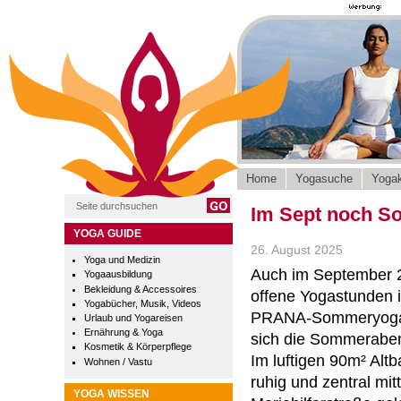
Home
Yogasuche
Yogak
Im Sept noch S
YOGA GUIDE
26. August 2025
Yoga und Medizin
Auch im September 2
Yogaausbildung
Bekleidung & Accessoires
offene Yogastunden
Yogabücher, Musik, Videos
PRANA-Sommeryoga, 
Urlaub und Yogareisen
Ernährung & Yoga
sich die Sommerabend
Kosmetik & Körperpflege
Im luftigen 90m² Al
Wohnen / Vastu
ruhig und zentral mit
YOGA WISSEN