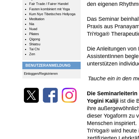
den eigenen Rhythmus
Fair Trade / Fairer Handel
Fasten kombiniert mit Yoga
Kum Nye Tibetisches Heilyoga
Das Seminar beinhal
Meditation
Nia
Praxis aus Pranayam
Nuad
TriYoga® Therapeutics
Pilates
Qigong
Shiatsu
Die Anleitungen von 
Tai Chi
Zen
AssistentInnen begl
unterstützen individu
BENUTZERANMELDUNG
Einloggen/Registrieren
Tauche ein in den m
Die Seminarleiterin
Yogini Kaliji
ist die 
ihre außergewöhnlich
dieser Yogaform zu ve
Menschen inspiriert.
TriYoga® wird heute 
zertifizierten Lehrkr