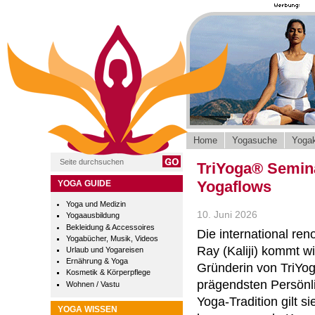
Home
Yogasuche
Yogak
TriYoga® Semina
Yogaflows
YOGA GUIDE
Yoga und Medizin
10. Juni 2026
Yogaausbildung
Bekleidung & Accessoires
Die international ren
Yogabücher, Musik, Videos
Ray (Kaliji) kommt w
Urlaub und Yogareisen
Ernährung & Yoga
Gründerin von TriYo
Kosmetik & Körperpflege
prägendsten Persönli
Wohnen / Vastu
Yoga-Tradition gilt si
YOGA WISSEN