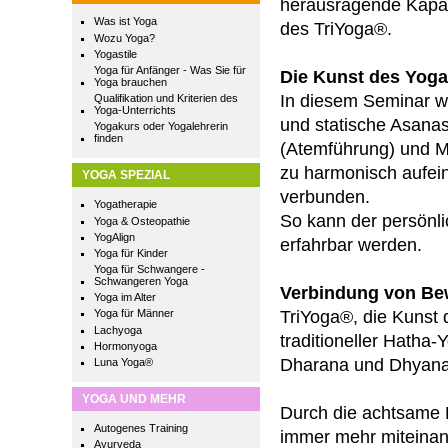
herausragende Kapaz
Was ist Yoga
des TriYoga®.
Wozu Yoga?
Yogastile
Yoga für Anfänger - Was Sie für
Die Kunst des Yoga
Yoga brauchen
In diesem Seminar 
Qualifikation und Kriterien des
Yoga-Unterrichts
und statische Asana
Yogakurs oder Yogalehrerin
finden
(Atemführung) und 
zu harmonisch aufei
YOGA SPEZIAL
verbunden.
Yogatherapie
So kann der persönlic
Yoga & Osteopathie
YogAlign
erfahrbar werden.
Yoga für Kinder
Yoga für Schwangere -
Schwangeren Yoga
Verbindung von Be
Yoga im Alter
TriYoga®, die Kunst
Yoga für Männer
Lachyoga
traditioneller Hatha
Hormonyoga
Dharana und Dhyana 
Luna Yoga®
YOGA UND MEHR
Durch die achtsame 
Autogenes Training
immer mehr miteinand
Ayurveda