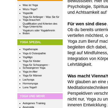
Bewusstsein: Hier tre
Was ist Yoga
Psychologie, Spiritua
Wozu Yoga?
und Achtsamkeit auf 
Yogastile
Yoga für Anfänger - Was Sie für
Yoga brauchen
Für wen sind dies
Qualifikation und Kriterien des
Yoga-Unterrichts
Ob du bereits unterri
Yogakurs oder Yogalehrerin
finden
vertiefen möchtest, 
Yoga zum Beruf mach
YOGA SPEZIAL
begleiten dich dabei
Yogatherapie
liegt auf Mindfulnes
Yoga & Osteopathie
YogAlign
Integration von Körp
Yoga für Kinder
Lehrtätigkeit.
Yoga für Schwangere -
Schwangeren Yoga
Yoga im Alter
Was macht Vienna
Yoga für Männer
Lachyoga
Wir glauben an eine
Hormonyoga
Meditationstechnike
Luna Yoga®
Perspektiven versch
YOGA UND MEHR
nicht nur, Yoga zu u
Autogenes Training
inneren Entwicklung 
Ayurveda