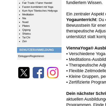
fundiertem Wissen.
Fair Trade / Fairer Handel
Fasten kombiniert mit Yoga
Kum Nye Tibetisches Heilyoga
Ein zentraler Aspekt
Meditation
Nia
Yogaunterricht
: Du 
Nuad
Bewusstsein für ener
Pilates
Qigong
therapeutische Adju
Shiatsu
unterstützt statt korrig
Tai Chi
Zen
ViennaYoga® Ausbi
BENUTZERANMELDUNG
• Verschiedene Yoga
Einloggen/Registrieren
• Meditations-Ausbil
• Therapeutische Ad
• Flexible Zeitmodell
• Kleine Gruppen, pe
• Zertifizierte Progr
Dein nächster Schri
aktuellen Ausbildung
Programmen. Finde h