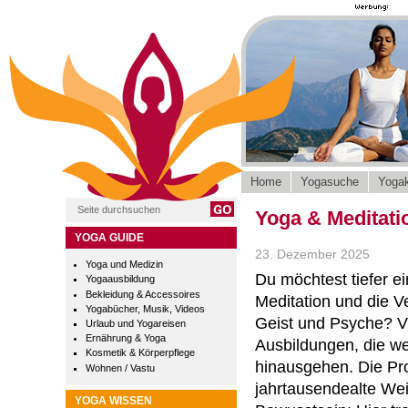
Home
Yogasuche
Yogak
Yoga & Meditation
YOGA GUIDE
23. Dezember 2025
Yoga und Medizin
Du möchtest tiefer e
Yogaausbildung
Bekleidung & Accessoires
Meditation und die V
Yogabücher, Musik, Videos
Geist und Psyche? V
Urlaub und Yogareisen
Ernährung & Yoga
Ausbildungen, die we
Kosmetik & Körperpflege
hinausgehen. Die P
Wohnen / Vastu
jahrtausendealte We
YOGA WISSEN