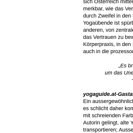
sich Österreich mit
merkbar, wie das Ver
durch Zweifel in den
Yogaübende ist spürb
anderen, von zentrale
das Vertrauen zu be
Körperpraxis, in de
auch in die prozesso
„Es br
um das Uner
yogaguide.at-Gasta
Ein aussergewöhnlic
es schlicht daher k
mit schreienden Far
Autorin gelingt, alt
transportieren; Aus