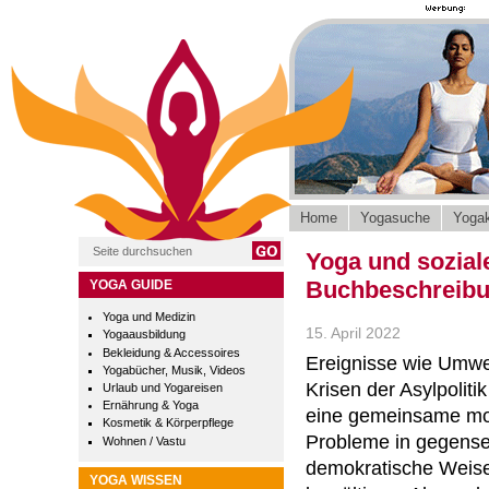
Home
Yogasuche
Yogak
Yoga und sozial
Buchbeschreib
YOGA GUIDE
Yoga und Medizin
15. April 2022
Yogaausbildung
Bekleidung & Accessoires
Ereignisse wie Umwe
Yogabücher, Musik, Videos
Krisen der Asylpoliti
Urlaub und Yogareisen
Ernährung & Yoga
eine gemeinsame mo
Kosmetik & Körperpflege
Probleme in gegense
Wohnen / Vastu
demokratische Weise
YOGA WISSEN