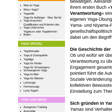
bewältigen. Alexandr
Was ist Yoga
ihrem ersten Buch »
Wozu Yoga?
Verantwortung
« ei
Yogastile
Yoga für Anfänger - Was Sie für
eigenen Yoga-Übung
Yoga brauchen
Yama- und Niyama-Pr
Qualifikation und Kriterien des
Yoga-Unterrichts
gesellschaftspolitisc
Yogakurs oder Yogalehrerin
finden
dabei um den Begriff
YOGA SPEZIAL
Die Geschichte der
Yogatherapie
Ob und wofür wir übe
Yoga & Osteopathie
YogAlign
Verantwortung zu üb
Yoga für Kinder
Engagement gesamtg
Yoga für Schwangere -
Schwangeren Yoga
pointiert führt die A
Yoga im Alter
Soziale Veränderunge
Yoga für Männer
Lachyoga
kollektiven Bewussts
Hormonyoga
Einstellung zum The
Luna Yoga®
YOGA UND MEHR
Sich gründen in Y
Autogenes Training
Yamas
sind Verhalt
Ayurveda