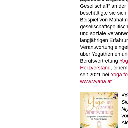
Gesellschaft“ an der
beschäftigte sie sich
Beispiel von Mahatma
gesellschaftspoliti
und soziale Verantwor
langjährigen Erfahru
Verantwortung eingef
über Yogathemen und 
Berufsvertretung
Yog
Herzverstand
, einem
seit 2021 bei
Yoga fo
www.vyana.at
»Y
Si
Ni
vo
Al