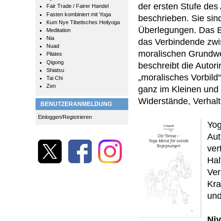
der ersten Stufe des
Fair Trade / Fairer Handel
Fasten kombiniert mit Yoga
beschrieben. Sie sin
Kum Nye Tibetisches Heilyoga
Überlegungen. Das B
Meditation
Nia
das Verbindende zwisc
Nuad
moralischen Grundwe
Pilates
Qigong
beschreibt die Autori
Shiatsu
„moralisches Vorbild
Tai Chi
Zen
ganz im Kleinen und 
Widerstände, Verhal
BENUTZERANMELDUNG
Einloggen/Registrieren
Yog
Aut
ver
Hal
Ver
Kra
und
Niy