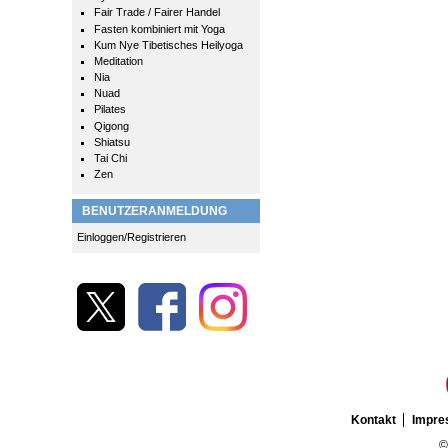
Fair Trade / Fairer Handel
Fasten kombiniert mit Yoga
Kum Nye Tibetisches Heilyoga
Meditation
Nia
Nuad
Pilates
Qigong
Shiatsu
Tai Chi
Zen
BENUTZERANMELDUNG
Einloggen/Registrieren
Kontakt
Impr
©