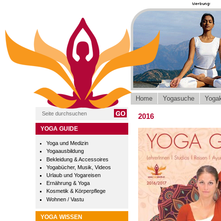
Home
Yogasuche
Yogak
2016
YOGA GUIDE
Yoga und Medizin
Yogaausbildung
Bekleidung & Accessoires
Yogabücher, Musik, Videos
Urlaub und Yogareisen
Ernährung & Yoga
Kosmetik & Körperpflege
Wohnen / Vastu
YOGA WISSEN