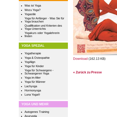
Was ist Yoga
Wozu Yoga?
Yogastile
Yoga für Anfänger - Was Sie für
Yoga brauchen
Qualifikation und Kriterien des
Yoga-Unterrichts
Yogakurs oder Yogalehrerin
finden
YOGA SPEZIAL
Yogatherapie
Yoga & Osteopathie
Download
(162.13 KB)
YogAlign
Yoga für Kinder
Yoga für Schwangere -
« Zurück zu Presse
Schwangeren Yoga
Yoga im Alter
Yoga für Männer
Lachyoga
Hormonyoga
Luna Yoga®
YOGA UND MEHR
Autogenes Training
Ayurveda