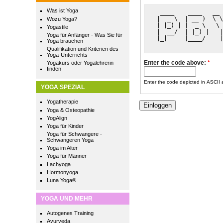
Was ist Yoga
  ____    ____   __ 
 |  _ \  | __ )  \ \
Wozu Yoga?
 | |_) | |  _ \   \ 
Yogastile
 |  __/  | |_) |   |
Yoga für Anfänger - Was Sie für
 |_|     |____/    |
Yoga brauchen
                    
Qualifikation und Kriterien des
Yoga-Unterrichts
Enter the code above:
*
Yogakurs oder Yogalehrerin
finden
Enter the code depicted in ASCII ar
YOGA SPEZIAL
Yogatherapie
Yoga & Osteopathie
YogAlign
Yoga für Kinder
Yoga für Schwangere -
Schwangeren Yoga
Yoga im Alter
Yoga für Männer
Lachyoga
Hormonyoga
Luna Yoga®
YOGA UND MEHR
Autogenes Training
Ayurveda