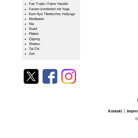
Fair Trade / Fairer Handel
Fasten kombiniert mit Yoga
Kum Nye Tibetisches Heilyoga
Meditation
Nia
Nuad
Pilates
Qigong
Shiatsu
Tai Chi
Zen
Kontakt
Impr
©