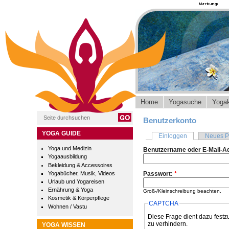
Home
Yogasuche
Yogak
Benutzerkonto
YOGA GUIDE
Einloggen
Neues P
Yoga und Medizin
Benutzername oder E-Mail-A
Yogaausbildung
Bekleidung & Accessoires
Yogabücher, Musik, Videos
Passwort:
*
Urlaub und Yogareisen
Ernährung & Yoga
Groß-/Kleinschreibung beachten.
Kosmetik & Körperpflege
CAPTCHA
Wohnen / Vastu
Diese Frage dient dazu festz
zu verhindern.
YOGA WISSEN