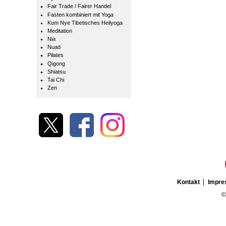
Fair Trade / Fairer Handel
Fasten kombiniert mit Yoga
Kum Nye Tibetisches Heilyoga
Meditation
Nia
Nuad
Pilates
Qigong
Shiatsu
Tai Chi
Zen
Kontakt
Impr
©