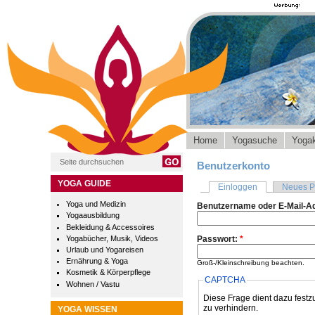
Home
Yogasuche
Yogak
Benutzerkonto
YOGA GUIDE
Einloggen
Neues P
Yoga und Medizin
Benutzername oder E-Mail-A
Yogaausbildung
Bekleidung & Accessoires
Yogabücher, Musik, Videos
Passwort:
*
Urlaub und Yogareisen
Ernährung & Yoga
Groß-/Kleinschreibung beachten.
Kosmetik & Körperpflege
CAPTCHA
Wohnen / Vastu
Diese Frage dient dazu festz
zu verhindern.
YOGA WISSEN