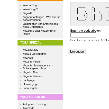
Was ist Yoga
  ____    _       __
 | ___|  | |__   |  
Wozu Yoga?
 |___ \  | '_ \  | |
Yogastile
  ___) | | | | | | |
Yoga für Anfänger - Was Sie für
 |____/  |_| |_| |__
Yoga brauchen
                    
Qualifikation und Kriterien des
Yoga-Unterrichts
Enter the code above:
*
Yogakurs oder Yogalehrerin
finden
Enter the code depicted in ASCII ar
YOGA SPEZIAL
Yogatherapie
Yoga & Osteopathie
YogAlign
Yoga für Kinder
Yoga für Schwangere -
Schwangeren Yoga
Yoga im Alter
Yoga für Männer
Lachyoga
Hormonyoga
Luna Yoga®
YOGA UND MEHR
Autogenes Training
Ayurveda