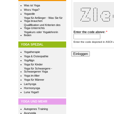
Was ist Yoga
  _____  _          
 |__  / | |   ___   
Wozu Yoga?
   / /  | |  / _ \  
Yogastile
  / /_  | | |  __/ |
Yoga für Anfänger - Was Sie für
 /____| |_|  \___|  
Yoga brauchen
Qualifikation und Kriterien des
Yoga-Unterrichts
Enter the code above:
*
Yogakurs oder Yogalehrerin
finden
Enter the code depicted in ASCII ar
YOGA SPEZIAL
Yogatherapie
Yoga & Osteopathie
YogAlign
Yoga für Kinder
Yoga für Schwangere -
Schwangeren Yoga
Yoga im Alter
Yoga für Männer
Lachyoga
Hormonyoga
Luna Yoga®
YOGA UND MEHR
Autogenes Training
Ayurveda