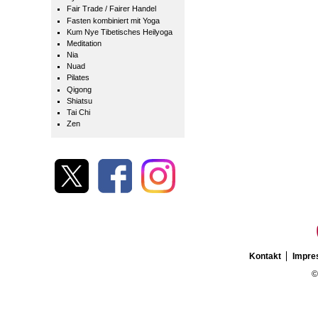
Fair Trade / Fairer Handel
Fasten kombiniert mit Yoga
Kum Nye Tibetisches Heilyoga
Meditation
Nia
Nuad
Pilates
Qigong
Shiatsu
Tai Chi
Zen
Kontakt
Impr
©