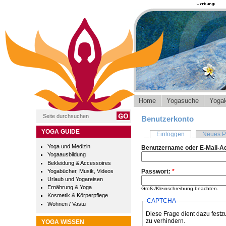
Home
Yogasuche
Yogak
Benutzerkonto
YOGA GUIDE
Einloggen
Neues P
Yoga und Medizin
Benutzername oder E-Mail-A
Yogaausbildung
Bekleidung & Accessoires
Yogabücher, Musik, Videos
Passwort:
*
Urlaub und Yogareisen
Ernährung & Yoga
Groß-/Kleinschreibung beachten.
Kosmetik & Körperpflege
CAPTCHA
Wohnen / Vastu
Diese Frage dient dazu festz
zu verhindern.
YOGA WISSEN