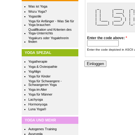
Was ist Yoga
  _       ____    _ 
 | |     | ___|  | |
Wozu Yoga?
 | |     |___ \  | '
Yogastile
 | |___   ___) | | |
Yoga für Anfänger - Was Sie für
 |_____| |____/  |_.
Yoga brauchen
Qualifikation und Kriterien des
Yoga-Unterrichts
Enter the code above:
*
Yogakurs oder Yogalehrerin
finden
Enter the code depicted in ASCII ar
YOGA SPEZIAL
Yogatherapie
Yoga & Osteopathie
YogAlign
Yoga für Kinder
Yoga für Schwangere -
Schwangeren Yoga
Yoga im Alter
Yoga für Männer
Lachyoga
Hormonyoga
Luna Yoga®
YOGA UND MEHR
Autogenes Training
Ayurveda