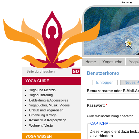
Home
Yogasuche
Yogak
Benutzerkonto
YOGA GUIDE
Einloggen
Neues P
Yoga und Medizin
Benutzername oder E-Mail-A
Yogaausbildung
Bekleidung & Accessoires
Yogabücher, Musik, Videos
Passwort:
*
Urlaub und Yogareisen
Ernährung & Yoga
Groß-/Kleinschreibung beachten.
Kosmetik & Körperpflege
CAPTCHA
Wohnen / Vastu
Diese Frage dient dazu festz
zu verhindern.
YOGA WISSEN