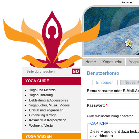
Home
Yogasuche
Yogak
Benutzerkonto
YOGA GUIDE
Einloggen
Neues P
Yoga und Medizin
Benutzername oder E-Mail-A
Yogaausbildung
Bekleidung & Accessoires
Yogabücher, Musik, Videos
Passwort:
*
Urlaub und Yogareisen
Ernährung & Yoga
Groß-/Kleinschreibung beachten.
Kosmetik & Körperpflege
CAPTCHA
Wohnen / Vastu
Diese Frage dient dazu festz
zu verhindern.
YOGA WISSEN