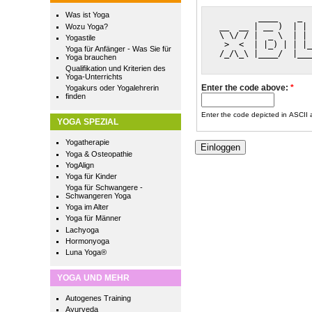
Was ist Yoga
         ____    _  
 __  __ | __ )  | | 
Wozu Yoga?
 \ \/ / |  _ \  | | 
Yogastile
  >  <  | |_) | | |_
Yoga für Anfänger - Was Sie für
 /_/\_\ |____/  |___
Yoga brauchen
                    
Qualifikation und Kriterien des
Yoga-Unterrichts
Enter the code above:
*
Yogakurs oder Yogalehrerin
finden
Enter the code depicted in ASCII ar
YOGA SPEZIAL
Yogatherapie
Yoga & Osteopathie
YogAlign
Yoga für Kinder
Yoga für Schwangere -
Schwangeren Yoga
Yoga im Alter
Yoga für Männer
Lachyoga
Hormonyoga
Luna Yoga®
YOGA UND MEHR
Autogenes Training
Ayurveda