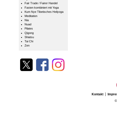
Fair Trade / Fairer Handel
Fasten kombiniert mit Yoga
Kum Nye Tibetisches Heilyoga
Meditation
Nia
Nuad
Pilates
Qigong
Shiatsu
Tai Chi
Zen
Kontakt
Impr
©