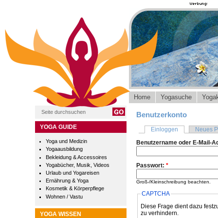
Home
Yogasuche
Yogak
Benutzerkonto
YOGA GUIDE
Einloggen
Neues P
Yoga und Medizin
Benutzername oder E-Mail-A
Yogaausbildung
Bekleidung & Accessoires
Yogabücher, Musik, Videos
Passwort:
*
Urlaub und Yogareisen
Ernährung & Yoga
Groß-/Kleinschreibung beachten.
Kosmetik & Körperpflege
CAPTCHA
Wohnen / Vastu
Diese Frage dient dazu festz
zu verhindern.
YOGA WISSEN