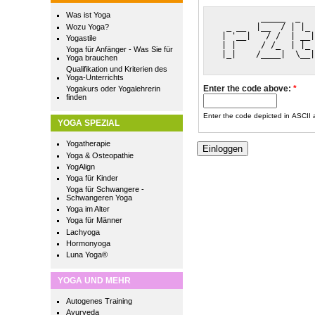
Was ist Yoga
         _____  _   
  _ __  |__  / | |_ 
Wozu Yoga?
 | '__|   / /  | __|
Yogastile
 | |     / /_  | |_ 
Yoga für Anfänger - Was Sie für
 |_|    /____|  \__|
Yoga brauchen
Qualifikation und Kriterien des
Yoga-Unterrichts
Enter the code above:
*
Yogakurs oder Yogalehrerin
finden
Enter the code depicted in ASCII ar
YOGA SPEZIAL
Yogatherapie
Yoga & Osteopathie
YogAlign
Yoga für Kinder
Yoga für Schwangere -
Schwangeren Yoga
Yoga im Alter
Yoga für Männer
Lachyoga
Hormonyoga
Luna Yoga®
YOGA UND MEHR
Autogenes Training
Ayurveda