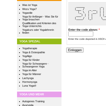
Was ist Yoga
  _____          _  
 |___ /   _ __  | | 
Wozu Yoga?
   |_ \  | '__| | | 
Yogastile
  ___) | | |    | |_
Yoga für Anfänger - Was Sie für
 |____/  |_|     \__
Yoga brauchen
Qualifikation und Kriterien des
Yoga-Unterrichts
Enter the code above:
*
Yogakurs oder Yogalehrerin
finden
Enter the code depicted in ASCII ar
YOGA SPEZIAL
Yogatherapie
Yoga & Osteopathie
YogAlign
Yoga für Kinder
Yoga für Schwangere -
Schwangeren Yoga
Yoga im Alter
Yoga für Männer
Lachyoga
Hormonyoga
Luna Yoga®
YOGA UND MEHR
Autogenes Training
Ayurveda