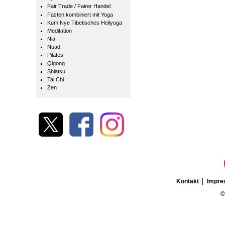
Fair Trade / Fairer Handel
Fasten kombiniert mit Yoga
Kum Nye Tibetisches Heilyoga
Meditation
Nia
Nuad
Pilates
Qigong
Shiatsu
Tai Chi
Zen
Kontakt
Impr
©