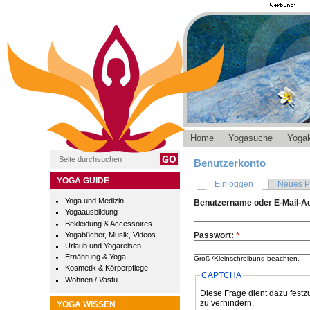
Home
Yogasuche
Yogak
Benutzerkonto
YOGA GUIDE
Einloggen
Neues P
Yoga und Medizin
Benutzername oder E-Mail-A
Yogaausbildung
Bekleidung & Accessoires
Yogabücher, Musik, Videos
Passwort:
*
Urlaub und Yogareisen
Ernährung & Yoga
Groß-/Kleinschreibung beachten.
Kosmetik & Körperpflege
CAPTCHA
Wohnen / Vastu
Diese Frage dient dazu festz
zu verhindern.
YOGA WISSEN