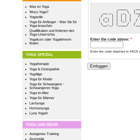
Was ist Yoga
          ____    __
   __ _  |  _ \  |__
Wozu Yoga?
  / _` | | | | |   /
Yogastile
 | (_| | | |_| |  / 
Yoga für Anfänger - Was Sie für
  \__,_| |____/  /__
Yoga brauchen
Qualifikation und Kriterien des
Yoga-Unterrichts
Enter the code above:
*
Yogakurs oder Yogalehrerin
finden
Enter the code depicted in ASCII ar
YOGA SPEZIAL
Yogatherapie
Yoga & Osteopathie
YogAlign
Yoga für Kinder
Yoga für Schwangere -
Schwangeren Yoga
Yoga im Alter
Yoga für Männer
Lachyoga
Hormonyoga
Luna Yoga®
YOGA UND MEHR
Autogenes Training
Ayurveda