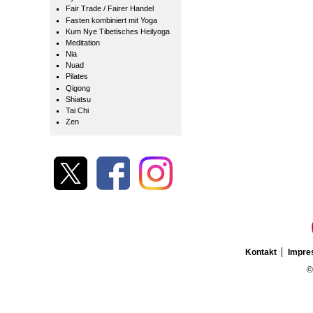
Fair Trade / Fairer Handel
Fasten kombiniert mit Yoga
Kum Nye Tibetisches Heilyoga
Meditation
Nia
Nuad
Pilates
Qigong
Shiatsu
Tai Chi
Zen
Kontakt
Impr
©