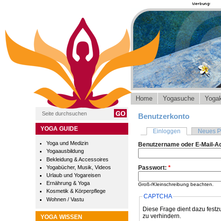
Home
Yogasuche
Yogak
Benutzerkonto
YOGA GUIDE
Einloggen
Neues P
Yoga und Medizin
Benutzername oder E-Mail-A
Yogaausbildung
Bekleidung & Accessoires
Yogabücher, Musik, Videos
Passwort:
*
Urlaub und Yogareisen
Ernährung & Yoga
Groß-/Kleinschreibung beachten.
Kosmetik & Körperpflege
CAPTCHA
Wohnen / Vastu
Diese Frage dient dazu festz
zu verhindern.
YOGA WISSEN