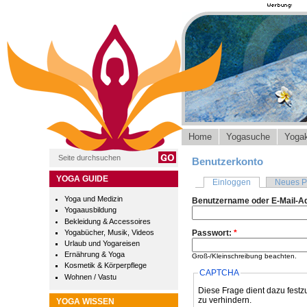
Home
Yogasuche
Yogak
Benutzerkonto
YOGA GUIDE
Einloggen
Neues P
Yoga und Medizin
Benutzername oder E-Mail-A
Yogaausbildung
Bekleidung & Accessoires
Yogabücher, Musik, Videos
Passwort:
*
Urlaub und Yogareisen
Ernährung & Yoga
Groß-/Kleinschreibung beachten.
Kosmetik & Körperpflege
CAPTCHA
Wohnen / Vastu
Diese Frage dient dazu festz
zu verhindern.
YOGA WISSEN