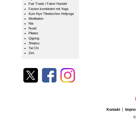
Fair Trade / Fairer Handel
Fasten kombiniert mit Yoga
Kum Nye Tibetisches Heilyoga
Meditation
Nia
Nuad
Pilates
Qigong
Shiatsu
Tai Chi
Zen
Kontakt
Impr
©