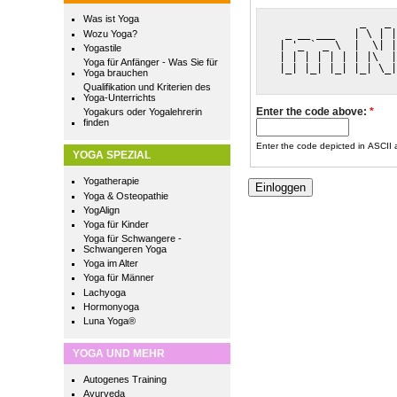
Was ist Yoga
              _   _ 
  _ __ ___   | \ | |
Wozu Yoga?
 | '_ ` _ \  |  \| |
Yogastile
 | | | | | | | |\  |
Yoga für Anfänger - Was Sie für
 |_| |_| |_| |_| \_|
Yoga brauchen
                    
Qualifikation und Kriterien des
Yoga-Unterrichts
Enter the code above:
*
Yogakurs oder Yogalehrerin
finden
Enter the code depicted in ASCII ar
YOGA SPEZIAL
Yogatherapie
Yoga & Osteopathie
YogAlign
Yoga für Kinder
Yoga für Schwangere -
Schwangeren Yoga
Yoga im Alter
Yoga für Männer
Lachyoga
Hormonyoga
Luna Yoga®
YOGA UND MEHR
Autogenes Training
Ayurveda