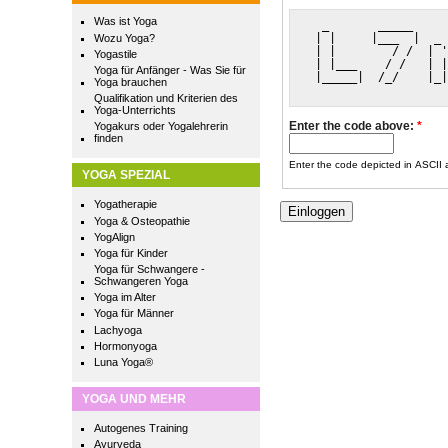
Was ist Yoga
  _       _____     
 | |     |___  |  _ 
Wozu Yoga?
 | |        / /  | '
Yogastile
 | |___    / /   | |
Yoga für Anfänger - Was Sie für
 |_____|  /_/    |_|
Yoga brauchen
Qualifikation und Kriterien des
Yoga-Unterrichts
Enter the code above:
*
Yogakurs oder Yogalehrerin
finden
Enter the code depicted in ASCII ar
YOGA SPEZIAL
Yogatherapie
Yoga & Osteopathie
YogAlign
Yoga für Kinder
Yoga für Schwangere -
Schwangeren Yoga
Yoga im Alter
Yoga für Männer
Lachyoga
Hormonyoga
Luna Yoga®
YOGA UND MEHR
Autogenes Training
Ayurveda