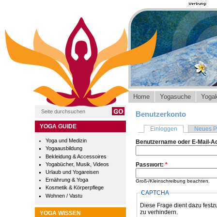
Home
Yogasuche
Yogak
Benutzerkonto
YOGA GUIDE
Einloggen
Neues P
Yoga und Medizin
Benutzername oder E-Mail-A
Yogaausbildung
Bekleidung & Accessoires
Yogabücher, Musik, Videos
Passwort:
*
Urlaub und Yogareisen
Ernährung & Yoga
Groß-/Kleinschreibung beachten.
Kosmetik & Körperpflege
CAPTCHA
Wohnen / Vastu
Diese Frage dient dazu festz
zu verhindern.
YOGA WISSEN