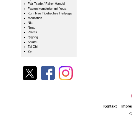
Fair Trade / Fairer Handel
Fasten kombiniert mit Yoga
Kum Nye Tibetisches Heilyoga
Meditation
Nia
Nuad
Pilates
Qigong
Shiatsu
Tai Chi
Zen
Kontakt
Impr
©