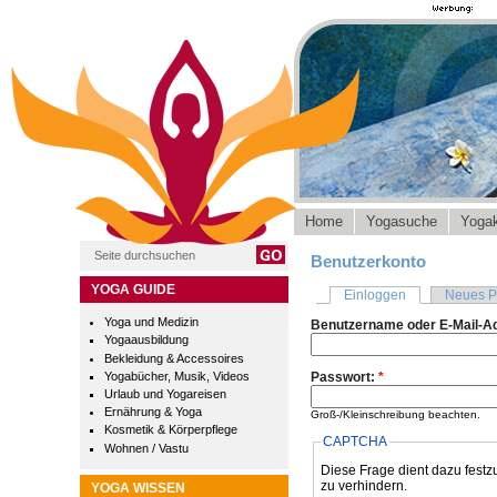
Home
Yogasuche
Yogak
Benutzerkonto
YOGA GUIDE
Einloggen
Neues P
Yoga und Medizin
Benutzername oder E-Mail-A
Yogaausbildung
Bekleidung & Accessoires
Yogabücher, Musik, Videos
Passwort:
*
Urlaub und Yogareisen
Ernährung & Yoga
Groß-/Kleinschreibung beachten.
Kosmetik & Körperpflege
CAPTCHA
Wohnen / Vastu
Diese Frage dient dazu festz
zu verhindern.
YOGA WISSEN