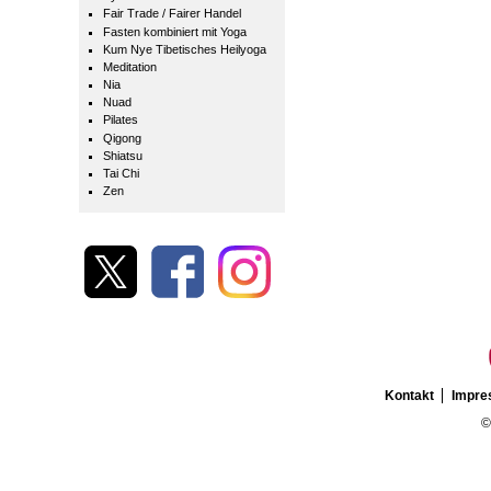
Fair Trade / Fairer Handel
Fasten kombiniert mit Yoga
Kum Nye Tibetisches Heilyoga
Meditation
Nia
Nuad
Pilates
Qigong
Shiatsu
Tai Chi
Zen
Kontakt
Impr
©