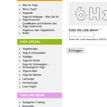
Was ist Yoga
   __     _   _     
  / /_   | | | |  __
Wozu Yoga?
 | '_ \  | |_| | |_ 
Yogastile
 | (_) | |  _  |  / 
Yoga für Anfänger - Was Sie für
  \___/  |_| |_| /__
Yoga brauchen
                    
Qualifikation und Kriterien des
Yoga-Unterrichts
Enter the code above:
*
Yogakurs oder Yogalehrerin
finden
Enter the code depicted in ASCII ar
YOGA SPEZIAL
Yogatherapie
Yoga & Osteopathie
YogAlign
Yoga für Kinder
Yoga für Schwangere -
Schwangeren Yoga
Yoga im Alter
Yoga für Männer
Lachyoga
Hormonyoga
Luna Yoga®
YOGA UND MEHR
Autogenes Training
Ayurveda