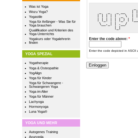
Was ist Yoga
                  _ 
  _   _   _ __   | |
Wozu Yoga?
 | | | | | '_ \  | |
Yogastile
 | |_| | | |_) | |__
Yoga für Anfänger - Was Sie für
  \__,_| | .__/     
Yoga brauchen
         |_|        
Qualifikation und Kriterien des
Yoga-Unterrichts
Enter the code above:
*
Yogakurs oder Yogalehrerin
finden
Enter the code depicted in ASCII ar
YOGA SPEZIAL
Yogatherapie
Yoga & Osteopathie
YogAlign
Yoga für Kinder
Yoga für Schwangere -
Schwangeren Yoga
Yoga im Alter
Yoga für Männer
Lachyoga
Hormonyoga
Luna Yoga®
YOGA UND MEHR
Autogenes Training
Ayurveda