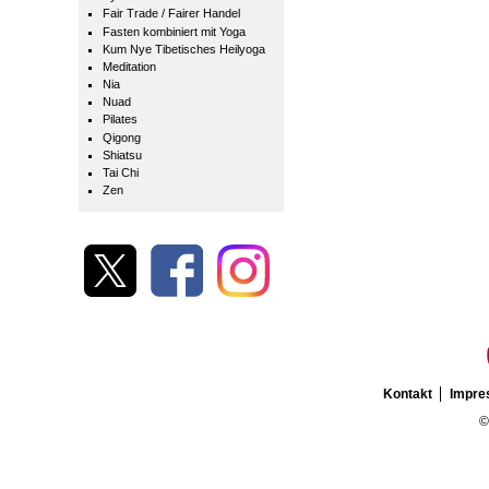
Fair Trade / Fairer Handel
Fasten kombiniert mit Yoga
Kum Nye Tibetisches Heilyoga
Meditation
Nia
Nuad
Pilates
Qigong
Shiatsu
Tai Chi
Zen
Kontakt
Impr
©