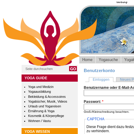
Home
Yogasuche
Yogak
Benutzerkonto
YOGA GUIDE
Einloggen
Neues P
Yoga und Medizin
Benutzername oder E-Mail-A
Yogaausbildung
Bekleidung & Accessoires
Yogabücher, Musik, Videos
Passwort:
*
Urlaub und Yogareisen
Ernährung & Yoga
Groß-/Kleinschreibung beachten.
Kosmetik & Körperpflege
CAPTCHA
Wohnen / Vastu
Diese Frage dient dazu festz
zu verhindern.
YOGA WISSEN