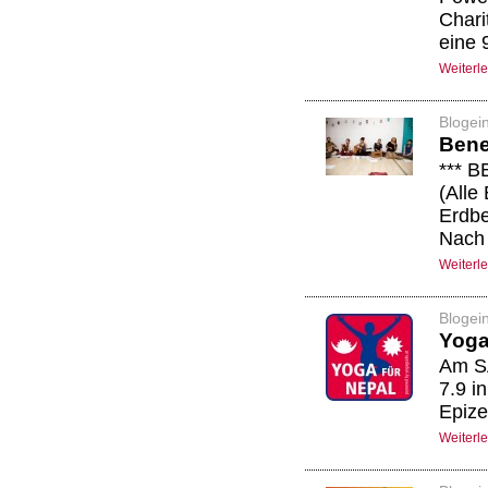
Chari
eine 
Weiterl
Blogei
Bene
*** B
(Alle
Erdbe
Nach 
Weiterl
Blogei
Yoga
Am SA
7.9 i
Epize
Weiterl