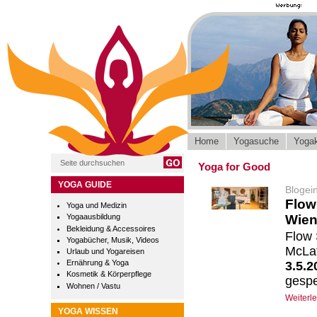
Home
Yogasuche
Yogak
Yoga for Good
YOGA GUIDE
Blogei
Flow
Yoga und Medizin
Wie
Yogaausbildung
Bekleidung & Accessoires
Flow 
Yogabücher, Musik, Videos
McLat
Urlaub und Yogareisen
Ernährung & Yoga
3.5.
Kosmetik & Körperpflege
gespe
Wohnen / Vastu
Weiterl
YOGA WISSEN