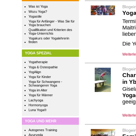
Blogei
Was ist Yoga
Wozu Yoga?
Yoga
Yogastile
Term
Yoga für Anfänger - Was Sie für
Yoga brauchen
Maitr
Qualifikation und Kriterien des
liebe
Yoga-Unterrichts
Yogakurs oder Yogalehrerin
finden
Die Y
YOGA SPEZIAL
Weiterl
Yogatherapie
Yoga & Osteopathie
Blogei
YogAlign
Chari
Yoga für Kinder
in Y
Yoga für Schwangere -
Schwangeren Yoga
Gisel
Yoga im Alter
Yoga
Yoga für Männer
Lachyoga
geeig
Hormonyoga
Luna Yoga®
Weiterl
YOGA UND MEHR
Blogei
Autogenes Training
Ayurveda