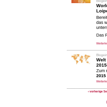
Blogei
Worl
Loip
Berei
das w
unter
Das 
Weiterl
Blogei
Welt
2015
Zum n
2015
Weiterl
‹ vorherige Se