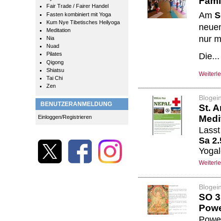
Fami
Fair Trade / Fairer Handel
Am
S
Fasten kombiniert mit Yoga
Kum Nye Tibetisches Heilyoga
neuen
Meditation
nur m
Nia
Nuad
Pilates
Die...
Qigong
Shiatsu
Weiterl
Tai Chi
Zen
Blogei
BENUTZERANMELDUNG
St. 
Medi
Einloggen/Registrieren
Lasst
Sa 2.
Yogal
Weiterl
Blogei
SO 3.
Powe
Power