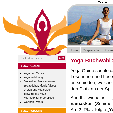
Home
Yogasuche
Yogak
Yoga Buchwahl 
YOGA GUIDE
Yoga Guide suchte d
Yoga und Medizin
Leserinnen und Lese
Yogaausbildung
Bekleidung & Accessoires
entschieden, welche
Yogabücher, Musik, Videos
den Platz an der Spit
Urlaub und Yogareisen
Ernährung & Yoga
And the winner is.... 
Kosmetik & Körperpflege
Wohnen / Vastu
namaskar
“ (Schirne
Am 2. Platz folgte „
Y
YOGA WISSEN