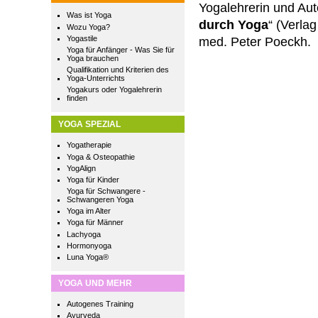
Yogalehrerin und Auto
Was ist Yoga
durch Yoga
“ (Verla
Wozu Yoga?
Yogastile
med. Peter Poeckh.
Yoga für Anfänger - Was Sie für
Yoga brauchen
Qualifikation und Kriterien des
Yoga-Unterrichts
Yogakurs oder Yogalehrerin
finden
YOGA SPEZIAL
Yogatherapie
Yoga & Osteopathie
YogAlign
Yoga für Kinder
Yoga für Schwangere -
Schwangeren Yoga
Yoga im Alter
Yoga für Männer
Lachyoga
Hormonyoga
Luna Yoga®
YOGA UND MEHR
Autogenes Training
Ayurveda