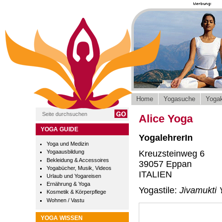
Home
Yogasuche
Yogak
Alice Yoga
YOGA GUIDE
YogalehrerIn
Yoga und Medizin
Kreuzsteinweg 6
Yogaausbildung
Bekleidung & Accessoires
39057 Eppan
Yogabücher, Musik, Videos
ITALIEN
Urlaub und Yogareisen
Ernährung & Yoga
Yogastile:
Jivamukti
Kosmetik & Körperpflege
Wohnen / Vastu
YOGA WISSEN