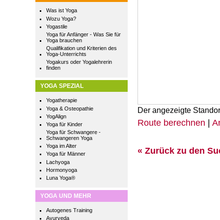
Was ist Yoga
Wozu Yoga?
Yogastile
Yoga für Anfänger - Was Sie für
Yoga brauchen
Qualifikation und Kriterien des
Yoga-Unterrichts
Yogakurs oder Yogalehrerin
finden
YOGA SPEZIAL
Yogatherapie
Yoga & Osteopathie
Der angezeigte Standor
YogAlign
Route berechnen
|
A
Yoga für Kinder
Yoga für Schwangere -
Schwangeren Yoga
Yoga im Alter
« Zurück zu den S
Yoga für Männer
Lachyoga
Hormonyoga
Luna Yoga®
YOGA UND MEHR
Autogenes Training
Ayurveda