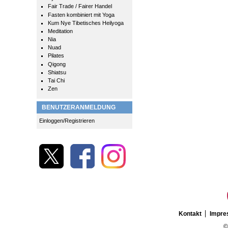
Fair Trade / Fairer Handel
Fasten kombiniert mit Yoga
Kum Nye Tibetisches Heilyoga
Meditation
Nia
Nuad
Pilates
Qigong
Shiatsu
Tai Chi
Zen
BENUTZERANMELDUNG
Einloggen/Registrieren
Kontakt
Impr
©