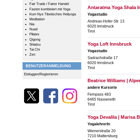
Fair Trade / Fairer Handel
Antaratma Yoga Shala I
Fasten kombiniert mit Yoga
Kum Nye Tibetisches Heilyoga
Yogastudio
Meditation
Andreas-Hofer-Str. 13
Nia
6020 Innsbruck
Nuad
Tirol
Pilates
Qigong
Yoga Loft Innsbruck
Shiatsu
Tai Chi
Yogastudio
Zen
Sadrachstraße 17
6020 Innsbruck
BENUTZERANMELDUNG
Tirol
Einloggen/Registrieren
Beatrice Williams | Alpe
andere Kursorte
Fernpass 483
6465 Nassereith
Tirol
Yoga Devalila | Marisa 
YogalehrerIn
Wienerstraße 20
7210 Mattersburg