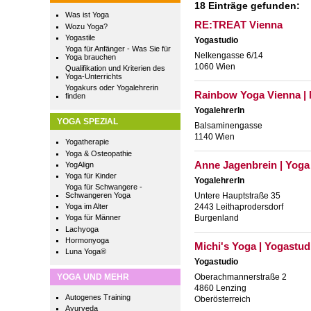
18 Einträge gefunden:
Was ist Yoga
RE:TREAT Vienna
Wozu Yoga?
Yogastile
Yogastudio
Yoga für Anfänger - Was Sie für
Nelkengasse 6/14
Yoga brauchen
1060 Wien
Qualifikation und Kriterien des
Yoga-Unterrichts
Yogakurs oder Yogalehrerin
Rainbow Yoga Vienna | 
finden
YogalehrerIn
YOGA SPEZIAL
Balsaminengasse
1140 Wien
Yogatherapie
Yoga & Osteopathie
Anne Jagenbrein | Yoga
YogAlign
Yoga für Kinder
YogalehrerIn
Yoga für Schwangere -
Schwangeren Yoga
Untere Hauptstraße 35
Yoga im Alter
2443 Leithaprodersdorf
Burgenland
Yoga für Männer
Lachyoga
Hormonyoga
Michi's Yoga | Yogastu
Luna Yoga®
Yogastudio
YOGA UND MEHR
Oberachmannerstraße 2
4860 Lenzing
Autogenes Training
Oberösterreich
Ayurveda