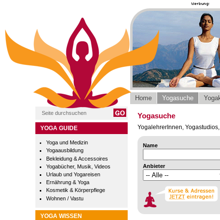
Home
Yogasuche
Yogak
Yogasuche
YogalehrerInnen, Yogastudios, 
YOGA GUIDE
Yoga und Medizin
Name
Yogaausbildung
Bekleidung & Accessoires
Anbieter
Yogabücher, Musik, Videos
Urlaub und Yogareisen
Ernährung & Yoga
Kosmetik & Körperpflege
Wohnen / Vastu
YOGA WISSEN