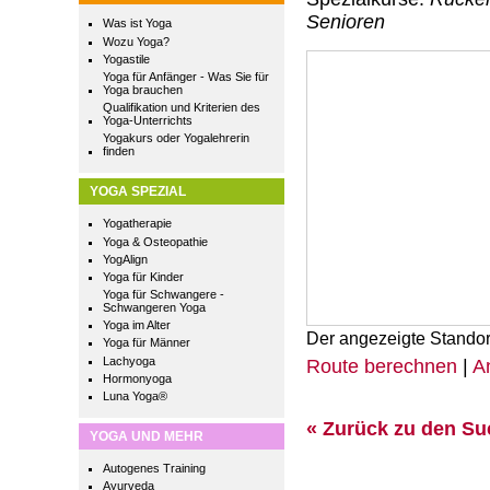
Senioren
Was ist Yoga
Wozu Yoga?
Yogastile
Yoga für Anfänger - Was Sie für
Yoga brauchen
Qualifikation und Kriterien des
Yoga-Unterrichts
Yogakurs oder Yogalehrerin
finden
YOGA SPEZIAL
Yogatherapie
Yoga & Osteopathie
YogAlign
Yoga für Kinder
Yoga für Schwangere -
Schwangeren Yoga
Yoga im Alter
Der angezeigte Standor
Yoga für Männer
Lachyoga
Route berechnen
|
A
Hormonyoga
Luna Yoga®
« Zurück zu den S
YOGA UND MEHR
Autogenes Training
Ayurveda