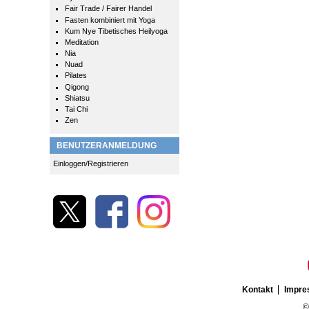
Fair Trade / Fairer Handel
Fasten kombiniert mit Yoga
Kum Nye Tibetisches Heilyoga
Meditation
Nia
Nuad
Pilates
Qigong
Shiatsu
Tai Chi
Zen
BENUTZERANMELDUNG
Einloggen/Registrieren
Kontakt
Impr
©