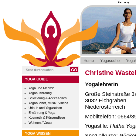
Home
Yogasuche
Yogak
Christine Wastel
YOGA GUIDE
YogalehrerIn
Yoga und Medizin
Große Steinstraße 3
Yogaausbildung
Bekleidung & Accessoires
3032 Eichgraben
Yogabücher, Musik, Videos
Niederösterreich
Urlaub und Yogareisen
Ernährung & Yoga
Mobiltelefon: 0664/3
Kosmetik & Körperpflege
Wohnen / Vastu
Yogastile:
Hatha Yoga
YOGA WISSEN
Spezialkurse:
Rücken