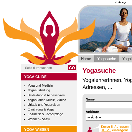
Home
Yogasuche
Yogak
Yogasuche
YOGA GUIDE
YogalehrerInnen, Yog
Yoga und Medizin
Adressen, ...
Yogaausbildung
Bekleidung & Accessoires
Name
Yogabücher, Musik, Videos
Urlaub und Yogareisen
Ernährung & Yoga
Anbieter
Kosmetik & Körperpflege
Wohnen / Vastu
YOGA WISSEN