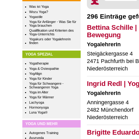
Was ist Yoga
Wozu Yoga?
296 Einträge ge
Yogastile
Yoga für Anfänger - Was Sie für
Yoga brauchen
Bettina Schille 
Qualifikation und Kriterien des
Bewegung
Yoga-Unterrichts
Yogakurs oder Yogalehrerin
finden
YogalehrerIn
Steigäckergasse 4
YOGA SPEZIAL
2471 Pachfurth bei B
Yogatherapie
Niederösterreich
Yoga & Osteopathie
YogAlign
Yoga für Kinder
Ingrid Redl | Yo
Yoga für Schwangere -
Schwangeren Yoga
YogalehrerIn
Yoga im Alter
Yoga für Männer
Anningergasse 4
Lachyoga
Hormonyoga
2482 Münchendorf
Luna Yoga®
Niederösterreich
YOGA UND MEHR
Brigitte Eduard
Autogenes Training
Ayurveda