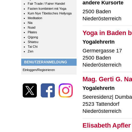
andere Kursorte
Fair Trade / Fairer Handel
Fasten kombiniert mit Yoga
2500 Baden
Kum Nye Tibetisches Heilyoga
Niederösterreich
Meditation
Nia
Nuad
Yoga in Baden b
Pilates
Qigong
YogalehrerIn
Shiatsu
Tai Chi
Germergasse 17
Zen
2500 Baden
BENUTZERANMELDUNG
Niederösterreich
Einloggen/Registrieren
Mag. Gerti G. N
YogalehrerIn
Seeresidenz| Dumba
2523 Tattendorf
Niederösterreich
Elisabeth Apfle