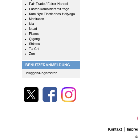
Fair Trade / Fairer Handel
Fasten kombiniert mit Yoga
Kum Nye Tibetisches Heilyoga
Meditation
Nia
Nuad
Pilates
Qigong
Shiatsu
Tai Chi
Zen
BENUTZERANMELDUNG
Einloggen/Registrieren
Kontakt
Impr
©