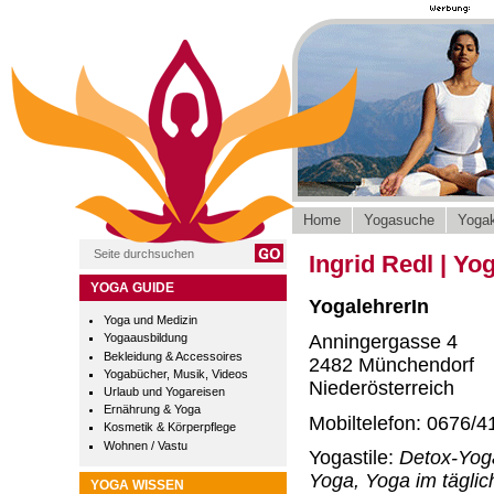
Home
Yogasuche
Yogak
Ingrid Redl | Yo
YOGA GUIDE
YogalehrerIn
Yoga und Medizin
Anningergasse 4
Yogaausbildung
Bekleidung & Accessoires
2482 Münchendorf
Yogabücher, Musik, Videos
Niederösterreich
Urlaub und Yogareisen
Ernährung & Yoga
Mobiltelefon: 0676/4
Kosmetik & Körperpflege
Wohnen / Vastu
Yogastile:
Detox-Yog
Yoga, Yoga im täglic
YOGA WISSEN