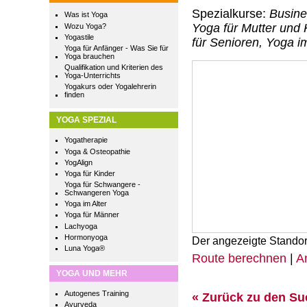
Spezialkurse:
Busine
Was ist Yoga
Yoga für Mutter und 
Wozu Yoga?
Yogastile
für Senioren, Yoga im
Yoga für Anfänger - Was Sie für
Yoga brauchen
Qualifikation und Kriterien des
Yoga-Unterrichts
Yogakurs oder Yogalehrerin
finden
YOGA SPEZIAL
Yogatherapie
Yoga & Osteopathie
YogAlign
Yoga für Kinder
Yoga für Schwangere -
Schwangeren Yoga
Yoga im Alter
Yoga für Männer
Lachyoga
Hormonyoga
Der angezeigte Standor
Luna Yoga®
Route berechnen
|
A
YOGA UND MEHR
Autogenes Training
« Zurück zu den S
Ayurveda