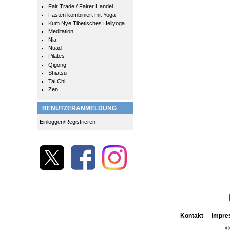
Fair Trade / Fairer Handel
Fasten kombiniert mit Yoga
Kum Nye Tibetisches Heilyoga
Meditation
Nia
Nuad
Pilates
Qigong
Shiatsu
Tai Chi
Zen
BENUTZERANMELDUNG
Einloggen/Registrieren
Kontakt
Impr
©