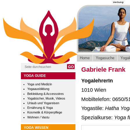
Home
Yogasuche
Yogak
Gabriele Frank
YOGA GUIDE
YogalehrerIn
Yoga und Medizin
1010 Wien
Yogaausbildung
Bekleidung & Accessoires
Mobiltelefon: 0650/5
Yogabücher, Musik, Videos
Urlaub und Yogareisen
Yogastile:
Hatha Yog
Ernährung & Yoga
Kosmetik & Körperpflege
Spezialkurse:
Yoga f
Wohnen / Vastu
YOGA WISSEN