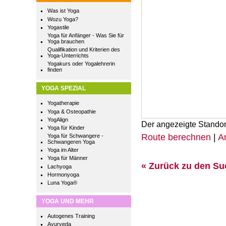
Was ist Yoga
Wozu Yoga?
Yogastile
Yoga für Anfänger - Was Sie für
Yoga brauchen
Qualifikation und Kriterien des
Yoga-Unterrichts
Yogakurs oder Yogalehrerin
finden
YOGA SPEZIAL
Yogatherapie
Yoga & Osteopathie
YogAlign
Der angezeigte Standor
Yoga für Kinder
Route berechnen
|
A
Yoga für Schwangere -
Schwangeren Yoga
Yoga im Alter
Yoga für Männer
« Zurück zu den S
Lachyoga
Hormonyoga
Luna Yoga®
YOGA UND MEHR
Autogenes Training
Ayurveda