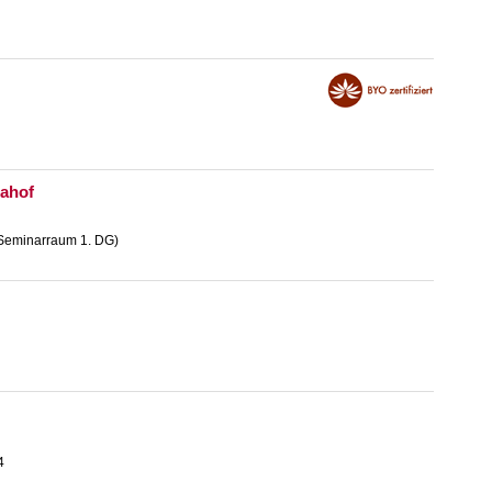
ahof
 Seminarraum 1. DG)
4