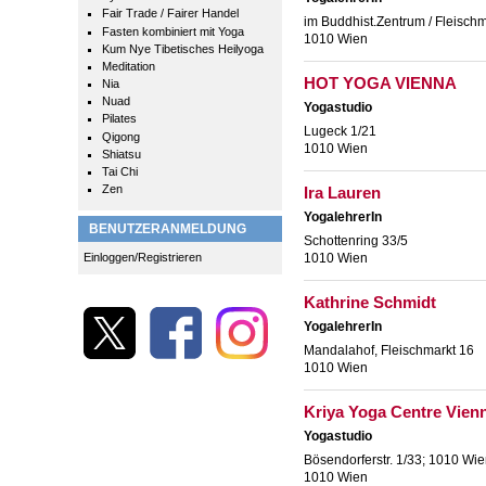
Fair Trade / Fairer Handel
im Buddhist.Zentrum / Fleischm
Fasten kombiniert mit Yoga
1010 Wien
Kum Nye Tibetisches Heilyoga
Meditation
HOT YOGA VIENNA
Nia
Nuad
Yogastudio
Pilates
Lugeck 1/21
Qigong
1010 Wien
Shiatsu
Tai Chi
Zen
Ira Lauren
YogalehrerIn
BENUTZERANMELDUNG
Schottenring 33/5
Einloggen/Registrieren
1010 Wien
Kathrine Schmidt
YogalehrerIn
Mandalahof, Fleischmarkt 16
1010 Wien
Kriya Yoga Centre Vien
Yogastudio
Bösendorferstr. 1/33; 1010 Wie
1010 Wien