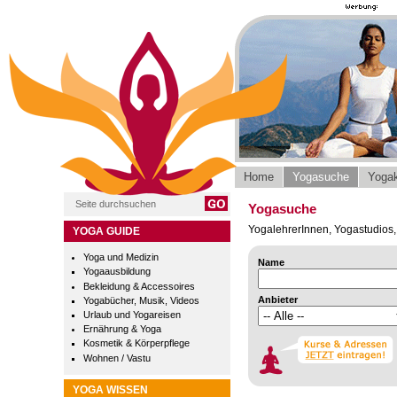
Home
Yogasuche
Yogak
Yogasuche
YogalehrerInnen, Yogastudios, 
YOGA GUIDE
Yoga und Medizin
Name
Yogaausbildung
Bekleidung & Accessoires
Anbieter
Yogabücher, Musik, Videos
Urlaub und Yogareisen
Ernährung & Yoga
Kosmetik & Körperpflege
Wohnen / Vastu
YOGA WISSEN