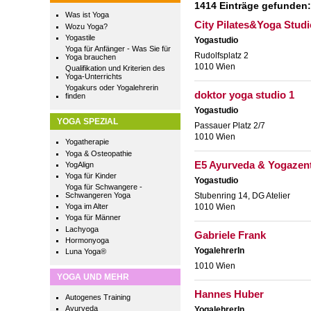
1414 Einträge gefunden:
Was ist Yoga
City Pilates&Yoga Studi
Wozu Yoga?
Yogastile
Yogastudio
Yoga für Anfänger - Was Sie für
Rudolfsplatz 2
Yoga brauchen
1010 Wien
Qualifikation und Kriterien des
Yoga-Unterrichts
Yogakurs oder Yogalehrerin
doktor yoga studio 1
finden
Yogastudio
YOGA SPEZIAL
Passauer Platz 2/7
1010 Wien
Yogatherapie
Yoga & Osteopathie
E5 Ayurveda & Yogazent
YogAlign
Yoga für Kinder
Yogastudio
Yoga für Schwangere -
Schwangeren Yoga
Stubenring 14, DG Atelier
Yoga im Alter
1010 Wien
Yoga für Männer
Lachyoga
Gabriele Frank
Hormonyoga
YogalehrerIn
Luna Yoga®
1010 Wien
YOGA UND MEHR
Hannes Huber
Autogenes Training
Ayurveda
YogalehrerIn