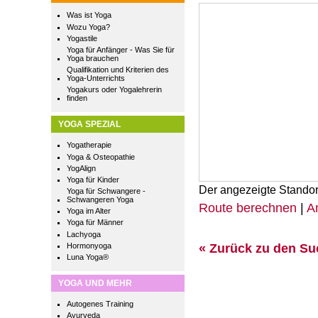
Was ist Yoga
Wozu Yoga?
Yogastile
Yoga für Anfänger - Was Sie für
Yoga brauchen
Qualifikation und Kriterien des
Yoga-Unterrichts
Yogakurs oder Yogalehrerin
finden
YOGA SPEZIAL
Yogatherapie
Yoga & Osteopathie
YogAlign
Yoga für Kinder
Der angezeigte Standor
Yoga für Schwangere -
Schwangeren Yoga
Route berechnen
|
A
Yoga im Alter
Yoga für Männer
Lachyoga
« Zurück zu den S
Hormonyoga
Luna Yoga®
YOGA UND MEHR
Autogenes Training
Ayurveda