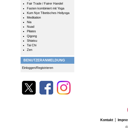
Fair Trade / Fairer Handel
Fasten kombiniert mit Yoga
Kum Nye Tibetisches Heilyoga
Meditation
Nia
Nuad
Pilates
Qigong
Shiatsu
Tai Chi
Zen
BENUTZERANMELDUNG
Einloggen/Registrieren
Kontakt
Impr
©