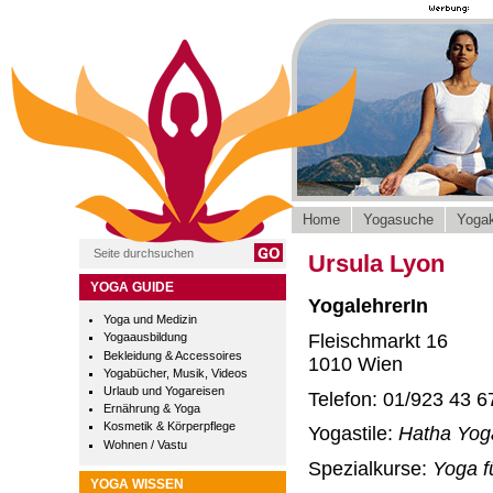
Home
Yogasuche
Yogak
Ursula Lyon
YOGA GUIDE
YogalehrerIn
Yoga und Medizin
Fleischmarkt 16
Yogaausbildung
Bekleidung & Accessoires
1010 Wien
Yogabücher, Musik, Videos
Urlaub und Yogareisen
Telefon: 01/923 43 6
Ernährung & Yoga
Kosmetik & Körperpflege
Yogastile:
Hatha Yog
Wohnen / Vastu
Spezialkurse:
Yoga f
YOGA WISSEN