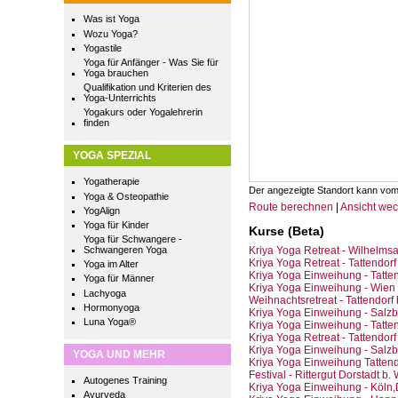
Was ist Yoga
Wozu Yoga?
Yogastile
Yoga für Anfänger - Was Sie für
Yoga brauchen
Qualifikation und Kriterien des
Yoga-Unterrichts
Yogakurs oder Yogalehrerin
finden
YOGA SPEZIAL
Yogatherapie
Der angezeigte Standort kann vom
Yoga & Osteopathie
Route berechnen
|
Ansicht we
YogAlign
Yoga für Kinder
Kurse (Beta)
Yoga für Schwangere -
Kriya Yoga Retreat - Wilhelmsa
Schwangeren Yoga
Kriya Yoga Retreat - Tattendo
Yoga im Alter
Kriya Yoga Einweihung - Tatten
Yoga für Männer
Kriya Yoga Einweihung - Wien 
Lachyoga
Weihnachtsretreat - Tattendorf
Hormonyoga
Kriya Yoga Einweihung - Salzb
Luna Yoga®
Kriya Yoga Einweihung - Tatten
Kriya Yoga Retreat - Tattendorf 
Kriya Yoga Einweihung - Salzb
YOGA UND MEHR
Kriya Yoga Einweihung Tattend
Festival - Rittergut Dorstadt b.
Autogenes Training
Kriya Yoga Einweihung - Köln,
Ayurveda