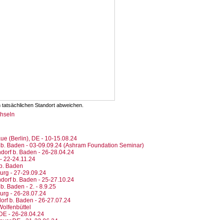
 tatsächlichen Standort abweichen.
chseln
ue (Berlin), DE - 10-15.08.24
rf b. Baden - 03-09.09.24 (Ashram Foundation Seminar)
dorf b. Baden - 26-28.04.24
- 22-24.11.24
 b. Baden
urg - 27-29.09.24
dorf b. Baden - 25-27.10.24
b. Baden - 2. - 8.9.25
urg - 26-28.07.24
orf b. Baden - 26-27.07.24
 Wolfenbüttel
DE - 26-28.04.24