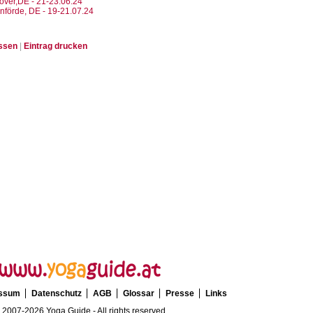
over,DE - 21-23.06.24
nförde, DE - 19-21.07.24
issen
|
Eintrag drucken
essum
Datenschutz
AGB
Glossar
Presse
Links
 2007-2026 Yoga Guide - All rights reserved