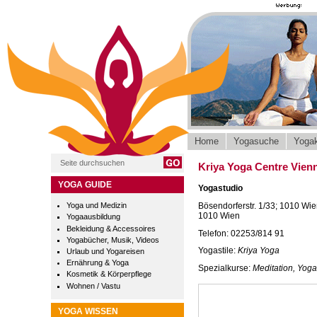
Home
Yogasuche
Yogak
Kriya Yoga Centre Vien
YOGA GUIDE
Yogastudio
Bösendorferstr. 1/33; 1010 Wie
Yoga und Medizin
1010 Wien
Yogaausbildung
Bekleidung & Accessoires
Telefon: 02253/814 91
Yogabücher, Musik, Videos
Yogastile:
Kriya Yoga
Urlaub und Yogareisen
Ernährung & Yoga
Spezialkurse:
Meditation, Yoga
Kosmetik & Körperpflege
Wohnen / Vastu
YOGA WISSEN