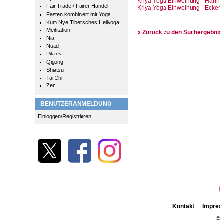
Kriya Yoga Einweihung - Hann
Fair Trade / Fairer Handel
Kriya Yoga Einweihung - Ecker
Fasten kombiniert mit Yoga
Kum Nye Tibetisches Heilyoga
Meditation
« Zurück zu den Suchergebn
Nia
Nuad
Pilates
Qigong
Shiatsu
Tai Chi
Zen
BENUTZERANMELDUNG
Einloggen/Registrieren
Kontakt
Impr
©